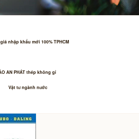
 giá nhập khẩu mới 100% TPHCM
GHIỆP BẢO
L PIPE -
BẢO AN PHÁT thép không gỉ
OÀN QUỐC
Vật tư ngành nước
ng đẹp giá tốt tại BẢO AN
khí nén, kho lạnh chiller,… ….