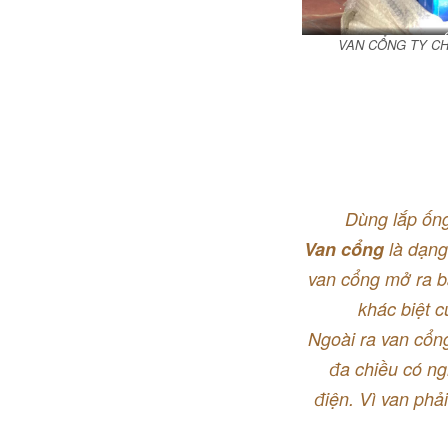
VAN CỔNG TY CH
Dùng lắp ốn
Van cổng
là dạng
van cổng mở ra b
khác biệt c
Ngoài ra van cổng
đa chiều có ng
điện. Vì van phả