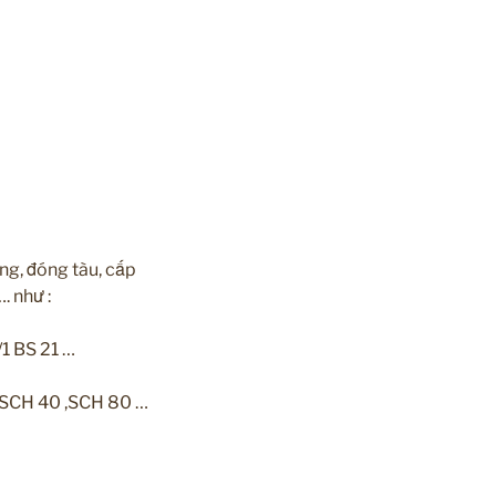
g, đóng tàu, cấp
. như :
/1 BS 21 …
,SCH 40 ,SCH 80 …