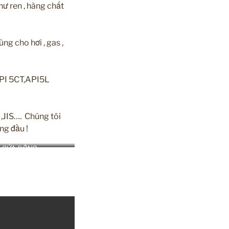
hư ren , hàng chất
g cho hơi , gas ,
API 5CT,API5L
 ,JIS…. Chúng tôi
àng đầu !
 CỬA ĐỒNG
#vancongshinyi