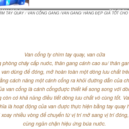
CÁNH CAO SU
TAY QUAY
ÌM TAY QUAY / VAN CỔNG GANG /VAN GANG/ HÀNG ĐẸP GIÁ TỐT CHO
Van cổng ty chìm tay quay, van cửa
g phòng cháy cấp nước, thân gang cánh cao su/ thân ga
 van dùng để đóng, mở hoàn toàn một dòng lưu chất tr
ằng cách nâng một cánh cổng ra khỏi đường dẫn của ch
ủa van cổng là cánh cổngđược thiết kế song song với dò
 còn có khả năng điều tiết dòng lưu chất vô cùng tốt. V
hĩa là hoạt động của van được thực hiện bằng tay quay 
i xoay nhiều vòng để chuyển từ vị trí mở sang vị trí đón
cũng ngăn chặn hiệu ứng búa nước.