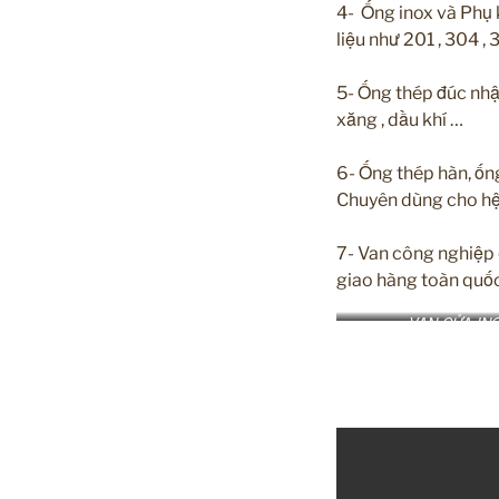
4- Ống inox và Phụ k
liệu như 201 , 304 ,
5- Ống thép đúc nhậ
xăng , dầu khí …
6- Ống thép hàn, ố
Chuyên dùng cho hệ
7- Van công nghiệp c
giao hàng toàn quốc,
VAN CỬA INO
#ongthephoaphat 
#ONGTHEP