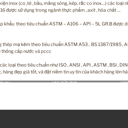
iện inox (co ,tê , bầu, măng sông, kép, rắc co inox…) các loại n
 316 được sử dụng trong ngành thực phẩm , axit , hóa chất …
p khẩu theo tiêu chuẩn ASTM – A106 – API – 5L GR.B được dùn
ng thép mạ kẽm theo tiêu chuẩn ASTM A53 , BS 1387/1985 , 
 thống cấp nước và pccc
ác loại theo tiêu chuẩn như ISO , ANSI , API , ASTM , BSI , DIN
 hàng đẹp giá tốt, và đặt niềm tin uy tín của khách hàng lên h
X 304
VAN CỬA PVC
VAN
#baoanphat #vanbuom #vaninox #cohansch40 #vangiamap 