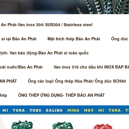
An Phát-Van inox 304/ SUS304 / Stainless steel
sỉ tại Bảo An Phát
Mặt bích thép Bảo An Phát
Ống đúc
NHH VẬT TƯ CÔNG N
định- Van báo động-Bảo An Phát sỉ toàn quốc
ST 0315263764- STEE
hoát nước/Bảo An Phát
Van inox 316 cho dầu khí INOX BAP 
MẶT BÍCH THÉP SỈ T
 AN PHÁT
Ống các loại/ Ống thép Hòa Phát/ Ống đúc SCH40
TỈNH LÂN CẬN -ỐNG THÉP/ VAN PHỤ KIỆN LẮP INOX 304 -Hà
 gas, phòng cháy, xây dựng, cơ khí, đóng tàu, cơ điện , ống gió, 
thép
ỐNG THÉP ỨNG DỤNG- THÉP BẢO AN PHÁT