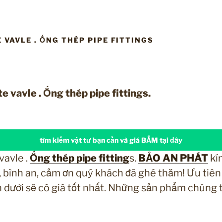
 VAVLE . ỐNG THÉP PIPE FITTINGS
te vavle . Ống thép pipe fittings.
tìm kiếm vật tư bạn cần và giá BẤM tại đây
vavle .
Ống thép pipe fitting
s.
BẢO AN PHÁT
kí
 bình an, cảm ơn quý khách đã ghé thăm! Ưu tiên
ên dưới sẽ có giá tốt nhất. Những sản phẩm chúng 