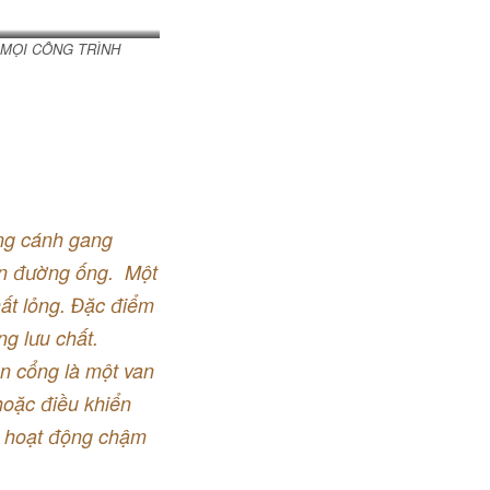
 MỌI CÔNG TRÌNH
ng cánh gang
ên đường ống. Một
ất lỏng. Đặc điểm
ng lưu chất.
an cổng là một van
hoặc điều khiển
g, hoạt động chậm