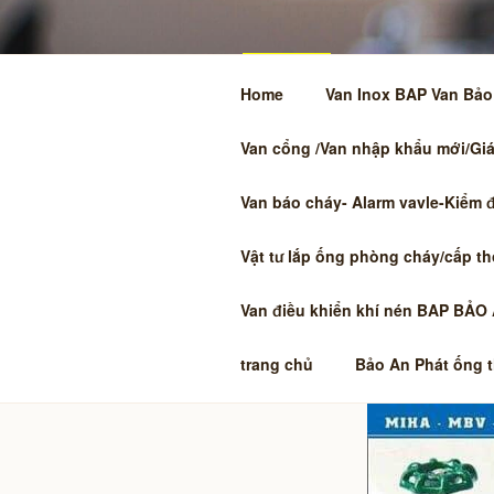
Chuyển
đến
phần
nội
Home
Van Inox BAP Van Bảo 
dung
Van cổng /Van nhập khẩu mới/Giá 
CÔNG TY T
Van báo cháy- Alarm vavle-Kiểm 
AN PHÁT M
Vật tư lắp ống phòng cháy/cấp t
INOX 304-
Van điều khiển khí nén BAP BẢO
HCM MIỄN PHÍ SHIP SLL LIÊN 
PHÁT công nghiệp nước, hơi, khí,
trang chủ
Bảo An Phát ống 