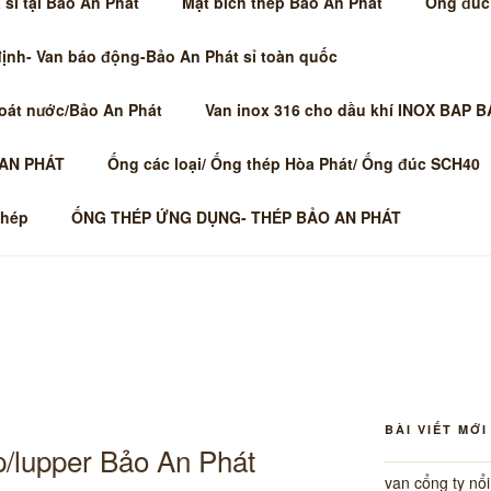
sỉ tại Bảo An Phát
Mặt bích thép Bảo An Phát
Ống đúc
định- Van báo động-Bảo An Phát sỉ toàn quốc
hoát nước/Bảo An Phát
Van inox 316 cho dầu khí INOX BAP 
 AN PHÁT
Ống các loại/ Ống thép Hòa Phát/ Ống đúc SCH40
thép
ỐNG THÉP ỨNG DỤNG- THÉP BẢO AN PHÁT
BÀI VIẾT MỚI
/lupper Bảo An Phát
van cổng ty nổ