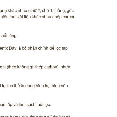
dạng khác nhau (chữ Y, chữ T, thẳng, góc
nhiều loại vật liệu khác nhau (thép carbon,
chất lỏng.
ent): Đây là bộ phận chính để lọc tạp
loại (thép không gỉ, thép carbon), nhựa
 lọc có thể là dạng hình trụ, hình nón
áo lắp và làm sạch lưới lọc.
nối rọ bơm với đường ống (ví dụ: kết nối