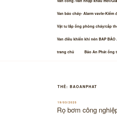
Van cổng /Van nhập khẩu mới/Giá 
Van báo cháy- Alarm vavle-Kiểm 
Vật tư lắp ống phòng cháy/cấp t
Van điều khiển khí nén BAP BẢO
trang chủ
Bảo An Phát ống 
THẺ:
BAOANPHAT
ĐĂNG
19/03/2025
TRONG
Rọ bơm công nghiệp