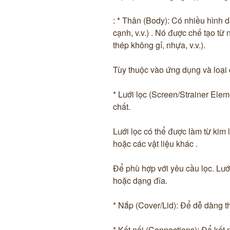
: * Thân (Body): Có nhiều hình 
cạnh, v.v.) . Nó được chế tạo từ 
thép không gỉ, nhựa, v.v.).
Tùy thuộc vào ứng dụng và loại 
* Lưới lọc (Screen/Strainer Elem
chất.
Lưới lọc có thể được làm từ kim 
hoặc các vật liệu khác .
Để phù hợp với yêu cầu lọc. Lưới
hoặc dạng đĩa.
* Nắp (Cover/Lid): Để dễ dàng th
* Kết nối (Connections): Để kết 