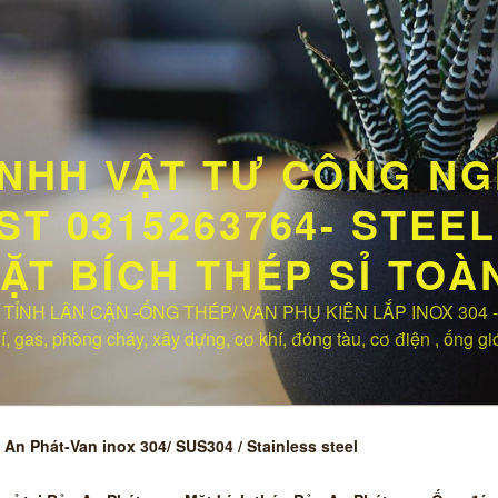
NHH VẬT TƯ CÔNG NG
T 0315263764- STEEL 
MẶT BÍCH THÉP SỈ TO
TỈNH LÂN CẬN -ỐNG THÉP/ VAN PHỤ KIỆN LẮP INOX 304 -Hà
 gas, phòng cháy, xây dựng, cơ khí, đóng tàu, cơ điện , ống gió
An Phát-Van inox 304/ SUS304 / Stainless steel