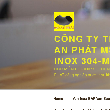
Chuyển
đến
phần
nội
dung
CÔNG TY T
AN PHÁT MS
INOX 304-
HCM MIỄN PHÍ SHIP SLL LIÊN 
PHÁT công nghiệp nước, hơi, khí,
Home
Van Inox BAP Van Bảo 