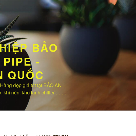
HIỆP BẢO
PIPE -
ÀN QUỐC
ng đẹp giá tốt tại BẢO AN
, khí nén, kho lạnh chiller,… ….