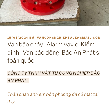
ĐĂNG
15/03/2024
BỞI
VANCONGNGHIEPSALE@GMAIL.COM
TRONG
Van báo cháy- Alarm vavle-Kiểm
định- Van báo động-Bảo An Phát sỉ
toàn quốc
CÔNG TY TNHH VẬT TƯ CÔNG NGHIỆP BẢO
AN PHÁT :
Thân chào anh em bốn phương đã có mặt tại
đây –