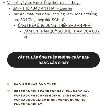
Van cổng/ gate vavle . Ống thép pipe fittings
BAP- THÉP BẢO AN PHÁT – Liên hệ
Bảo An Phát/Phụ kiện/Van/Ống kẽm Hòa Phát/Ống
inox 304/Ống thép đúc SCH40
ỐNG THÉP ỨNG DỤNG- THÉP BẢO AN PHÁT
CẢM ƠN TRÂN QUÝ SỰ GHÉ THĂM CỦA QUÝ
VỊ !
VẬT TƯ LẮP ỐNG THÉP PHÒNG CHÁY BẠN
ĐANG CẦN Ở ĐÂY
DANH
BẢO AN PHÁT ỐNG THÉP
MỤC
TAG
HOATDONGCUAVANBAOCHAY
,
VANBAOCHAY
,
VANBAOCHAYCOKIEMDINH
,
VANBAODONG
,
VANBAODONGKIEMDINH
,
VANCONGNGHIEP
,
VANPHONGCHAY