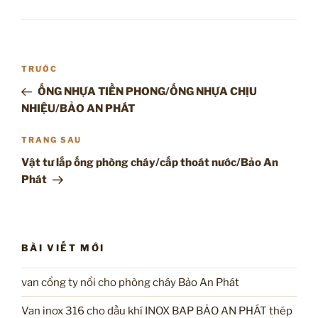
Điều
Bài
TRƯỚC
hướng
cũ
ỐNG NHỰA TIỀN PHONG/ỐNG NHỰA CHỊU
bài
hơn
NHIỆU/BẢO AN PHÁT
viết
Bài
TRANG SAU
tiếp
Vật tư lắp ống phòng cháy/cấp thoát nước/Bảo An
theo
Phát
BÀI VIẾT MỚI
van cổng ty nổi cho phòng cháy Bảo An Phát
Van inox 316 cho dầu khí INOX BAP BẢO AN PHÁT thép