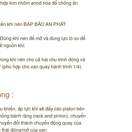
 hợp kim nhôm anod hóa để chống ăn
hiển khí nén BAP BẢO AN PHÁT:
 Dùng khí nén để mở và dùng lực lò xo để
ắt nguồn khí.
Dùng khí nén cho cả hai chu trình đóng và
° (phù hợp cho van quay hành trình 1/4).
ng ​:
u khiển, áp lực khí sẽ đẩy các piston bên
hống bánh răng (rack and pinion), chuyển
 chuyển đổi thành chuyển động quay của
ng thái đóng/mở của van.