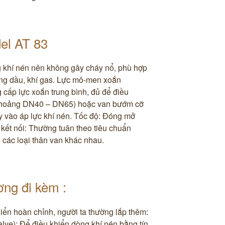
el AT 83
g khí nén nên không gây cháy nổ, phù hợp
ng dầu, khí gas. ​Lực mô-men xoắn
cấp lực xoắn trung bình, đủ để điều
(khoảng DN40 – DN65) hoặc van bướm cỡ
vào áp lực khí nén. ​Tốc độ: Đóng mở
 kết nối: Thường tuân theo tiêu chuẩn
 các loại thân van khác nhau.
ng đi kèm ​:
hiển hoàn chỉnh, người ta thường lắp thêm:
alve): Để điều khiển dòng khí nén bằng tín