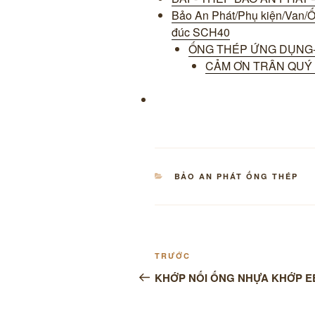
Bảo An Phát/Phụ kiện/Van/
đúc SCH40
ỐNG THÉP ỨNG DỤNG-
CẢM ƠN TRÂN QUÝ 
DANH
BẢO AN PHÁT ỐNG THÉP
MỤC
Điều
Bài
TRƯỚC
hướng
cũ
KHỚP NỐI ỐNG NHỰA KHỚP E
hơn
bài