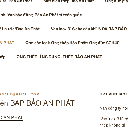
ỉ tại Bảo An Phát
Mặt bích thép Bảo An Phát
Ống đúc gi
ịnh- Van báo động-Bảo An Phát sỉ toàn quốc
oát nước/Bảo An Phát
Van inox 316 cho dầu khí INOX BAP BẢO
AN PHÁT
Ống các loại/ Ống thép Hòa Phát/ Ống đúc SCH40
hép
ỐNG THÉP ỨNG DỤNG- THÉP BẢO AN PHÁT
PSALE@GMAIL.COM
BÀI VIẾT MỚI
í nén BAP BẢO AN PHÁT
van cổng ty nổ
O AN PHÁT
Van inox 316 
thép không gỉ