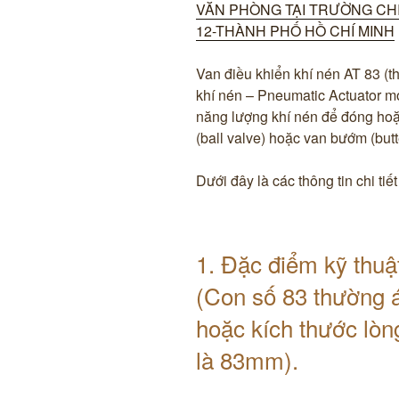
VĂN PHÒNG TẠI TRƯỜNG CHI
12-THÀNH PHỐ HỒ CHÍ MINH
Van điều khiển khí nén AT 83 (t
khí nén – Pneumatic Actuator mo
năng lượng khí nén để đóng hoặ
(ball valve) hoặc van bướm (butte
​Dưới đây là các thông tin chi ti
1. Đặc điểm kỹ thuậ
(Con số 83 thường á
hoặc kích thước lòn
là 83mm). ​