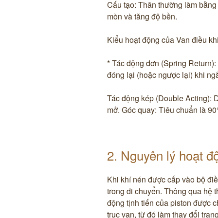
Cấu tạo: Thân thường làm bằng
mòn và tăng độ bền. ​
Kiểu hoạt động của Van điều k
* Tác động đơn (Spring Return):
đóng lại (hoặc ngược lại) khi ng
​Tác động kép (Double Acting): 
mở. ​Góc quay: Tiêu chuẩn là 90
​2. Nguyên lý hoạt độ
Khi khí nén được cấp vào bộ điề
trong di chuyển. Thông qua hệ t
động tịnh tiến của piston được
trục van, từ đó làm thay đổi trạ