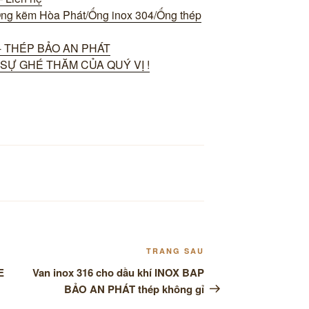
Ống kẽm Hòa Phát/Ống inox 304/Ống thép
 THÉP BẢO AN PHÁT
SỰ GHÉ THĂM CỦA QUÝ VỊ !
Bài
TRANG SAU
tiếp
E
Van inox 316 cho dầu khí INOX BAP
theo
BẢO AN PHÁT thép không gỉ