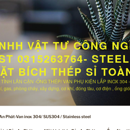
NHH VẬT TƯ CÔNG NG
T 0315263764- STEEL 
MẶT BÍCH THÉP SỈ TO
TỈNH LÂN CẬN -ỐNG THÉP/ VAN PHỤ KIỆN LẮP INOX 304 -Hà
 gas, phòng cháy, xây dựng, cơ khí, đóng tàu, cơ điện , ống gió
An Phát-Van inox 304/ SUS304 / Stainless steel