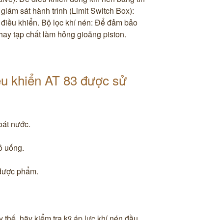
 giám sát hành trình (Limit Switch Box):
 điều khiển. ​Bộ lọc khí nén: Để đảm bảo
ay tạp chất làm hỏng gioăng piston.
iều khiển AT 83 được sử
​
át nước. ​
 uống. ​
dược phẩm. ​
 thế, hãy kiểm tra kỹ áp lực khí nén đầu