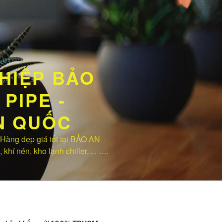
HIỆP BẢO
PIPE -
ÀN QUỐC
ng đẹp giá tốt tại BẢO AN
, khí nén, kho lạnh chiller,… ….