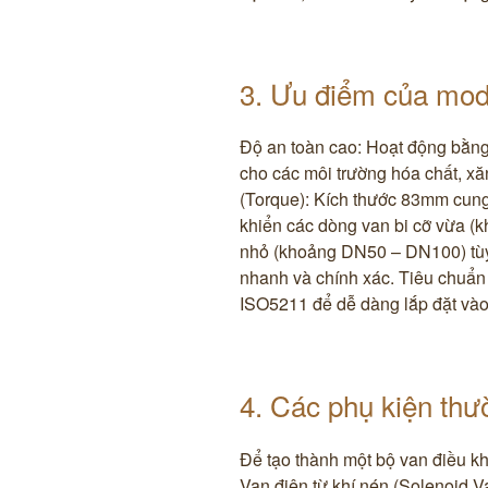
3. Ưu điểm của mod
​​Độ an toàn cao: Hoạt động bằn
cho các môi trường hóa chất, xă
(Torque): Kích thước 83mm cung 
khiển các dòng van bi cỡ vừa 
nhỏ (khoảng DN50 – DN100) tùy 
nhanh và chính xác. ​Tiêu chuẩn
ISO5211 để dễ dàng lắp đặt vào
4. Các phụ kiện thườ
​Để tạo thành một bộ van điều k
​Van điện từ khí nén (Solenoid V