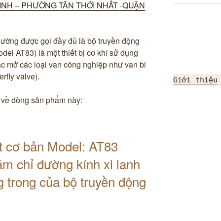
NH – PHƯỜNG TÂN THỚI NHẤT -QUẬN
hường được gọi đầy đủ là bộ truyền động
del AT83) là một thiết bị cơ khí sử dụng
c mở các loại van công nghiệp như van bi
rfly valve).
Giới thiệu
ết về dòng sản phẩm này: ​
t cơ bản ​Model: AT83
m chỉ đường kính xi lanh
g trong của bộ truyền động