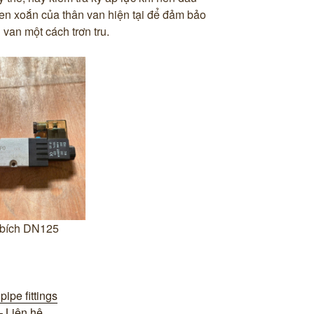
en xoắn của thân van hiện tại để đảm bảo
van một cách trơn tru.
ipe fittings
 Liên hệ