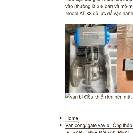
vào (thường là 3-8 bar) và mô-m
model AT 83 đủ lực để vận hành 
Home
Van cổng/ gate vavle . Ống thép p
BAP- THÉP BẢO AN PHÁT –