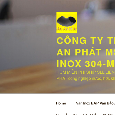
Chuyển
đến
phần
nội
dung
CÔNG TY T
AN PHÁT MS
INOX 304-
HCM MIỄN PHÍ SHIP SLL LIÊN 
PHÁT công nghiệp nước, hơi, khí,
Home
Van Inox BAP Van Bảo 