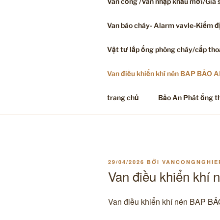
Van cổng /Van nhập khẩu mới/Giá s
Van báo cháy- Alarm vavle-Kiểm đ
Vật tư lắp ống phòng cháy/cấp th
Van điều khiển khí nén BAP BẢO 
trang chủ
Bảo An Phát ống t
ĐĂNG
29/04/2026
BỞI
VANCONGNGHIE
TRONG
Van điều khiển kh
Van điều khiển khí nén BAP
BẢ