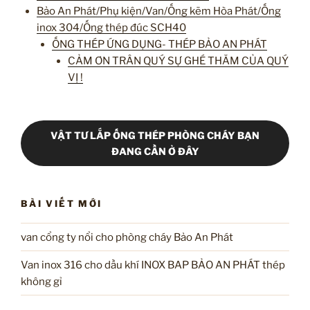
Bảo An Phát/Phụ kiện/Van/Ống kẽm Hòa Phát/Ống
inox 304/Ống thép đúc SCH40
ỐNG THÉP ỨNG DỤNG- THÉP BẢO AN PHÁT
CẢM ƠN TRÂN QUÝ SỰ GHÉ THĂM CỦA QUÝ
VỊ !
VẬT TƯ LẮP ỐNG THÉP PHÒNG CHÁY BẠN
ĐANG CẦN Ở ĐÂY
BÀI VIẾT MỚI
van cổng ty nổi cho phòng cháy Bảo An Phát
Van inox 316 cho dầu khí INOX BAP BẢO AN PHÁT thép
không gỉ