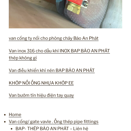
van cổng ty nổi cho phòng cháy Bảo An Phát
Van inox 316 cho dầu khí INOX BAP BẢO AN PHÁT
thép không gỉ
Van điều khiển khí nén BAP BẢO AN PHÁT
KHỚP NỐI ỐNG NHỰA KHỚP EE
Van bướm tín hiệu điện tay quay
Home
Van cổng/ gate vavle . Ống thép pipe fittings
BAP- THÉP BẢO AN PHÁT – Liên hệ