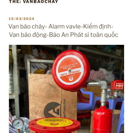
THẺ:
VANBAOCHAY
ĐĂNG
15/03/2024
TRONG
Van báo cháy- Alarm vavle-Kiểm định-
Van báo động-Bảo An Phát sỉ toàn quốc