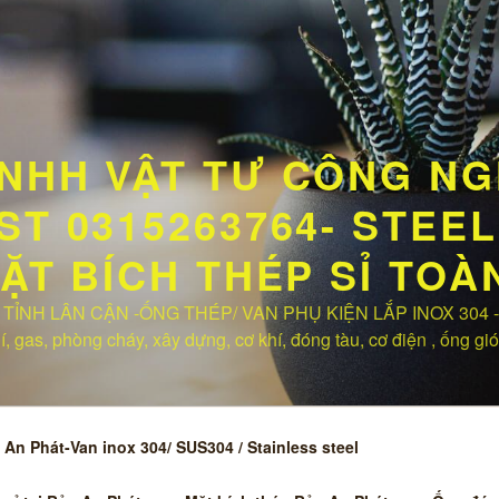
NHH VẬT TƯ CÔNG NG
T 0315263764- STEEL 
MẶT BÍCH THÉP SỈ TO
TỈNH LÂN CẬN -ỐNG THÉP/ VAN PHỤ KIỆN LẮP INOX 304 -Hà
 gas, phòng cháy, xây dựng, cơ khí, đóng tàu, cơ điện , ống gió
An Phát-Van inox 304/ SUS304 / Stainless steel