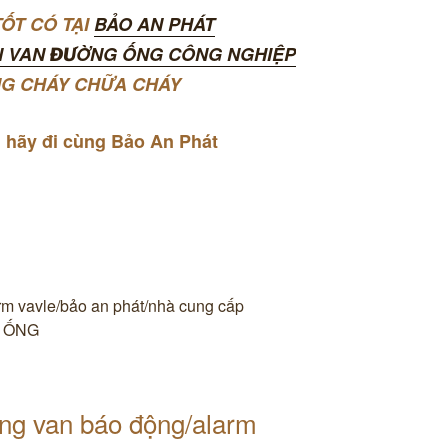
ỐT CÓ TẠI
BẢO AN PHÁT
N VAN ĐƯỜNG ỐNG CÔNG NGHIỆP
NG CHÁY CHỮA CHÁY
 hãy đi cùng Bảo An Phát
rm vavle/bảo an phát/nhà cung cấp
p ỐNG
ng van báo động/alarm