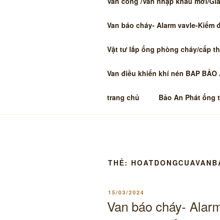
Van cổng /Van nhập khẩu mới/Giá 
Van báo cháy- Alarm vavle-Kiểm 
Vật tư lắp ống phòng cháy/cấp t
Van điều khiển khí nén BAP BẢO
trang chủ
Bảo An Phát ống 
THẺ:
HOATDONGCUAVANB
ĐĂNG
15/03/2024
TRONG
Van báo cháy- Alarm