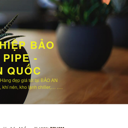
HIỆP BẢO
PIPE -
ÀN QUỐC
ng đẹp giá tốt tại BẢO AN
, khí nén, kho lạnh chiller,… ….