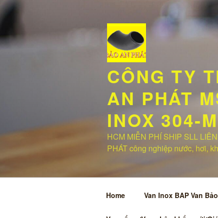
Chuyển
đến
phần
nội
dung
CÔNG TY T
AN PHÁT MS
INOX 304-
HCM MIỄN PHÍ SHIP SLL LIÊN 
PHÁT công nghiệp nước, hơi, khí,
Home
Van Inox BAP Van Bảo 