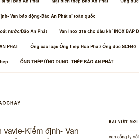
sỉ tại Bảo An Phát
Mặt bích thép Bảo An Phát
Ống đúc
định- Van báo động-Bảo An Phát sỉ toàn quốc
hoát nước/Bảo An Phát
Van inox 316 cho dầu khí INOX BAP 
 AN PHÁT
Ống các loại/ Ống thép Hòa Phát/ Ống đúc SCH40
thép
ỐNG THÉP ỨNG DỤNG- THÉP BẢO AN PHÁT
AOCHAY
BÀI VIẾT MỚI
 vavle-Kiểm định- Van
van cổng ty nổ