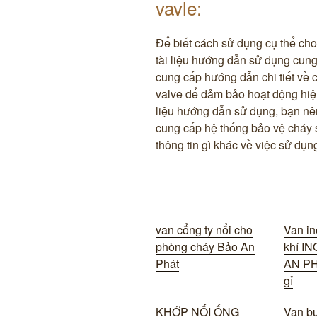
vavle:
Để biết cách sử dụng cụ thể ch
tài liệu hướng dẫn sử dụng cung 
cung cấp hướng dẫn chi tiết về c
valve để đảm bảo hoạt động hiệ
liệu hướng dẫn sử dụng, bạn nên 
cung cấp hệ thống bảo vệ cháy sẽ
thông tin gì khác về việc sử dụ
van cổng ty nổi cho
Van in
phòng cháy Bảo An
khí I
Phát
AN PH
gỉ
KHỚP NỐI ỐNG
Van bư