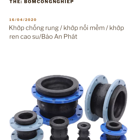
THẺ:
BOMCONGNGHIEP
ĐĂNG
16/04/2020
TRONG
Khớp chống rung / khớp nối mềm / khớp
ren cao su/Bảo An Phát