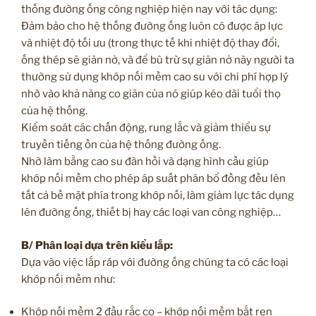
thống đường ống công nghiệp hiện nay với tác dụng:
Đảm bảo cho hệ thống đường ống luôn có được áp lực
và nhiệt độ tối ưu (trong thực tế khi nhiệt độ thay đổi,
ống thép sẽ giãn nở, và để bù trừ sự giãn nở này người ta
thường sử dụng khớp nối mềm cao su với chi phí hợp lý
nhờ vào khả năng co giãn của nó giúp kéo dài tuổi thọ
của hệ thống.
Kiểm soát các chấn động, rung lắc và giảm thiểu sự
truyền tiếng ồn của hệ thống đường ống.
Nhờ làm bằng cao su đàn hồi và dạng hình cầu giúp
khớp nối mềm cho phép áp suất phân bổ đồng đều lên
tất cả bề mặt phía trong khớp nối, làm giảm lực tác dụng
lên đường ống, thiết bị hay các loại van công nghiệp…
B/ Phân loại dựa trên kiểu lắp:
Dựa vào việc lắp ráp với đường ống chúng ta có các loại
khớp nối mềm như:
Khớp nối mềm 2 đầu rắc co – khớp nối mềm bắt ren