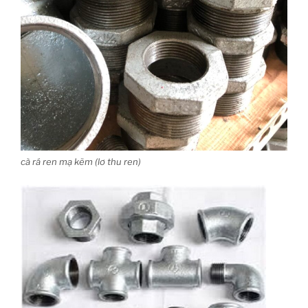
cà rá ren mạ kẽm (lơ thu ren)