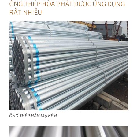
ỐNG THÉP HÒA PHÁT ĐƯỢC ỨNG DỤNG
RẤT NHIỀU
ỐNG THÉP HÀN MẠ KẼM