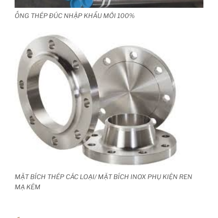
ỐNG THÉP ĐÚC NHẬP KHẨU MỚI 100%
MẶT BÍCH THÉP CÁC LOẠI/ MẶT BÍCH INOX PHỤ KIỆN REN
MẠ KẼM