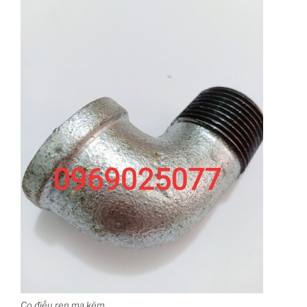
Co điếu ren mạ kẽm