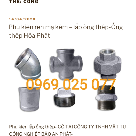
THẺ:
CỔNG
ĐĂNG
14/04/2020
TRONG
Phụ kiện ren mạ kẽm – lắp ống thép-Ống
thép Hòa Phát
Phụ kiện lắp ống thép- CÓ TẠI CÔNG TY TNHH VẬT TƯ
CÔNG NGHIỆP BẢO AN PHÁT-