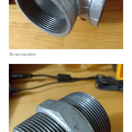
Tê ren mạ kẽm