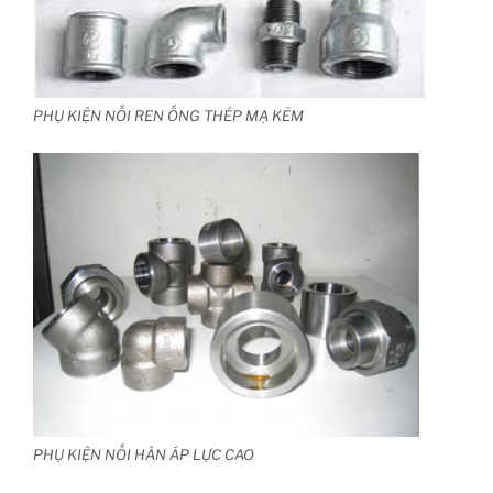
PHỤ KIỆN NỐI REN ỐNG THÉP MẠ KẼM
PHỤ KIỆN NỐI HÀN ÁP LỰC CAO