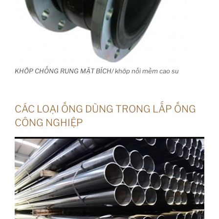
KHỚP CHỐNG RUNG MẶT BÍCH/ khớp nối mềm cao su
CÁC LOẠI ỐNG DÙNG TRONG LẮP ỐNG
CÔNG NGHIỆP