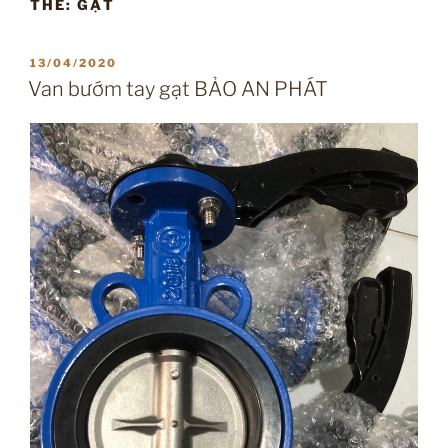
THẺ:
GẠT
ĐĂNG
13/04/2020
TRONG
Van bướm tay gạt BẢO AN PHÁT