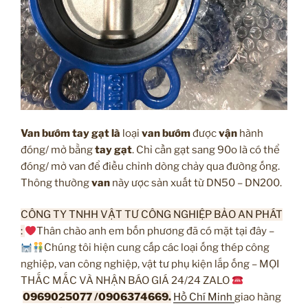
Van bướm tay gạt là
loại
van bướm
được
vận
hành
đóng/ mở bằng
tay gạt
. Chỉ cần gạt sang 90o là có thể
đóng/ mở van để điều chỉnh dòng chảy qua đường ống.
Thông thường
van
này ược sản xuất từ DN50 – DN200.
C
ÔNG TY TNHH VẬT TƯ CÔNG NGHIỆP BẢO AN PHÁT
:
Thân chào anh em bốn phương đã có mặt tại đây –
Chúng tôi hiện cung cấp các loại ống thép công
nghiệp, van công nghiệp, vật tư phụ kiện lắp ống – MỌI
THẮC MẮC VÀ NHẬN BÁO GIÁ 24/24 ZALO
0969025077 /0906374669.
Hồ Chí Minh
giao hàng