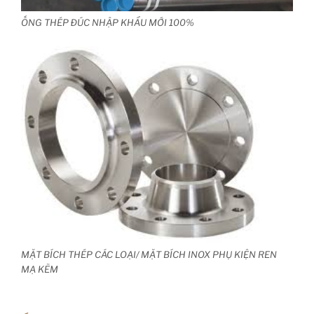
ỐNG THÉP ĐÚC NHẬP KHẨU MỚI 100%
MẶT BÍCH THÉP CÁC LOẠI/ MẶT BÍCH INOX PHỤ KIỆN REN
MẠ KẼM