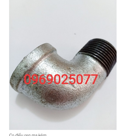
Co điếu ren mạ kẽm