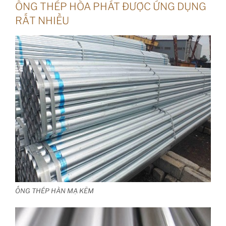
ỐNG THÉP HÒA PHÁT ĐƯỢC ỨNG DỤNG
RẤT NHIỀU
ỐNG THÉP HÀN MẠ KẼM