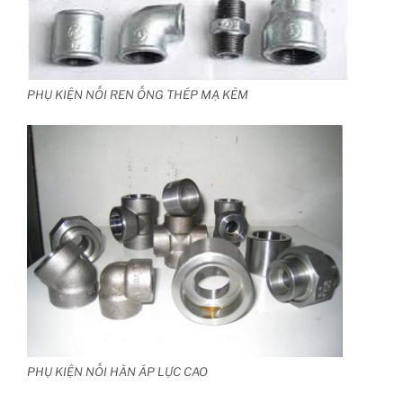
PHỤ KIỆN NỐI REN ỐNG THÉP MẠ KẼM
PHỤ KIỆN NỐI HÀN ÁP LỰC CAO