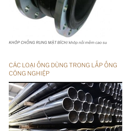
KHỚP CHỐNG RUNG MẶT BÍCH/ khớp nối mềm cao su
CÁC LOẠI ỐNG DÙNG TRONG LẮP ỐNG
CÔNG NGHIỆP