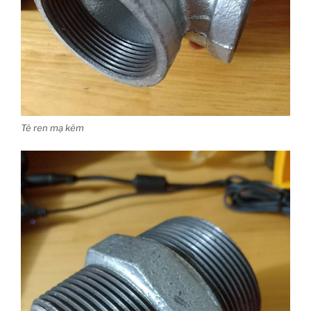
Tê ren mạ kẽm