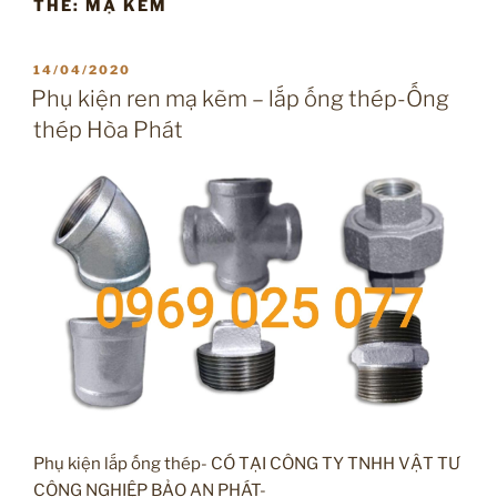
THẺ:
MẠ KẼM
ĐĂNG
14/04/2020
TRONG
Phụ kiện ren mạ kẽm – lắp ống thép-Ống
thép Hòa Phát
Phụ kiện lắp ống thép- CÓ TẠI CÔNG TY TNHH VẬT TƯ
CÔNG NGHIỆP BẢO AN PHÁT-