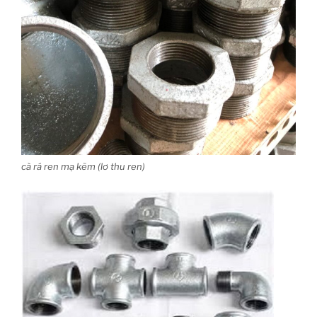
cà rá ren mạ kẽm (lơ thu ren)