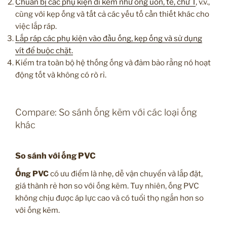
Chuẩn bị các phụ kiện đi kèm như ống uốn, te, chữ T
, v.v.,
cùng với kẹp ống và tất cả các yếu tố cần thiết khác cho
việc lắp ráp.
Lắp ráp các phụ kiện vào đầu ống, kẹp ống và sử dụng
vít để buộc chặt.
Kiểm tra toàn bộ hệ thống ống và đảm bảo rằng nó hoạt
động tốt và không có rò rỉ.
Compare: So sánh ống kẽm với các loại ống
khác
So sánh với ống PVC
Ống PVC
có ưu điểm là nhẹ, dễ vận chuyển và lắp đặt,
giá thành rẻ hơn so với ống kẽm. Tuy nhiên, ống PVC
không chịu được áp lực cao và có tuổi thọ ngắn hơn so
với ống kẽm.