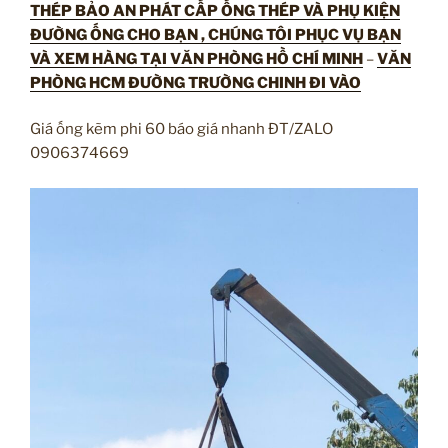
THÉP BẢO AN PHÁT CẤP ỐNG THÉP VÀ PHỤ KIỆN
ĐƯỜNG ỐNG CHO BẠN , CHÚNG TÔI PHỤC VỤ BẠN
VÀ XEM HÀNG TẠI VĂN PHÒNG HỒ CHÍ MINH
–
VĂN
PHÒNG HCM ĐƯỜNG TRƯỜNG CHINH ĐI VÀO
Giá ống kẽm phi 60 báo giá nhanh ĐT/ZALO
0906374669