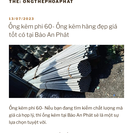
THẺ:
ONGTHEPHOAPHAT
ĐĂNG
13/07/2023
TRONG
Ống kẽm phi 60- Ống kẽm hàng đẹp giá
tốt có tại Bảo An Phát
Ống kẽm phi 60- Nếu bạn đang tìm kiếm chất lượng mà
giá cả hợp lý, thì ống kẽm tại Bảo An Phát sẽ là một sự
lựa chọn tuyệt vời.