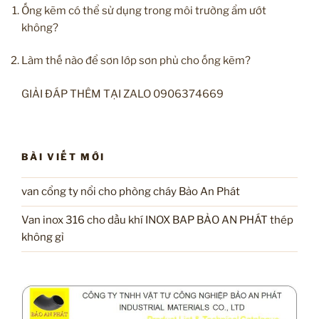
Ống kẽm có thể sử dụng trong môi trường ẩm ướt
không?
Làm thế nào để sơn lớp sơn phủ cho ống kẽm?
GIẢI ĐÁP THÊM TẠI ZALO 0906374669
BÀI VIẾT MỚI
van cổng ty nổi cho phòng cháy Bảo An Phát
Van inox 316 cho dầu khí INOX BAP BẢO AN PHÁT thép
không gỉ