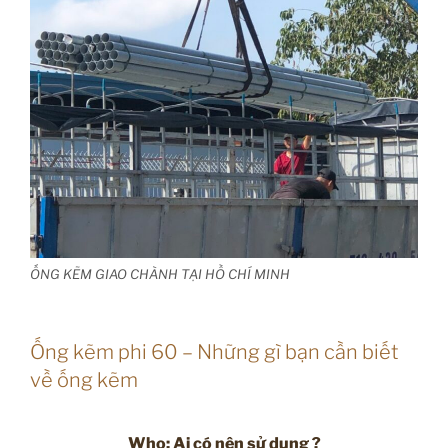
ỐNG KẼM GIAO CHÀNH TẠI HỒ CHÍ MINH
Ống kẽm phi 60 – Những gì bạn cần biết
về ống kẽm
Who: Ai có nên sử dụng ?