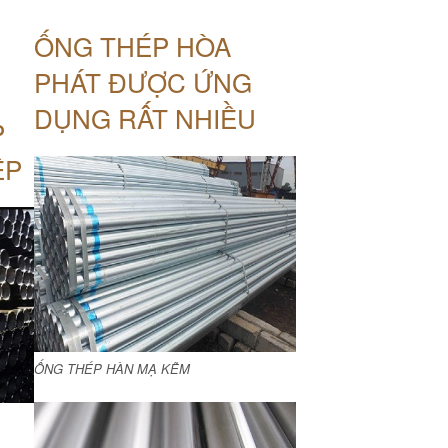
ỐNG THÉP HÒA
PHÁT ĐƯỢC ỨNG
DỤNG RẤT NHIỀU
P
ỆP
ỐNG THÉP HÀN MẠ KẼM