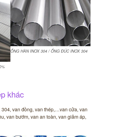
ỐNG HÀN INOX 304 / ỐNG ĐÚC INOX 304
00%
ép khác
x 304, van đồng, van thép,…van cửa, van
iều, van bướm, van an toàn, van giảm áp,