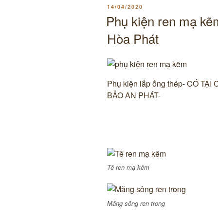
ĐĂNG
14/04/2020
TRONG
Phụ kiện ren mạ kẽ
Hòa Phát
Phụ kiện lắp ống thép- CÓ 
BẢO AN PHÁT-
Chuyên cấp van công nghiệp, 
100%.
Tê ren mạ kẽm
Măng sông ren trong