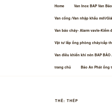
Chuyển
Home
Van Inox BAP Van Bảo 
đến
phần
Van cổng /Van nhập khẩu mới/Giá 
CÔNG TY T
nội
dung
Van báo cháy- Alarm vavle-Kiểm 
AN PHÁT MS
INOX 304-
Vật tư lắp ống phòng cháy/cấp t
HCM MIỄN PHÍ SHIP SLL LIÊN 
Van điều khiển khí nén BAP BẢO
PHÁT công nghiệp nước, hơi, khí,
trang chủ
Bảo An Phát ống 
THẺ:
THÉP