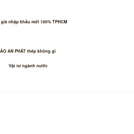
 giá nhập khẩu mới 100% TPHCM
HIỆP BẢO
PIPE -
ÀN QUỐC
BẢO AN PHÁT thép không gỉ
ng đẹp giá tốt tại BẢO AN
Vật tư ngành nước
, khí nén, kho lạnh chiller,… ….