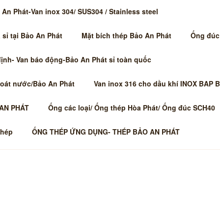
An Phát-Van inox 304/ SUS304 / Stainless steel
sỉ tại Bảo An Phát
Mặt bích thép Bảo An Phát
Ống đúc
NHH VẬT TƯ CÔNG NG
định- Van báo động-Bảo An Phát sỉ toàn quốc
T 0315263764- STEEL 
MẶT BÍCH THÉP SỈ TO
hoát nước/Bảo An Phát
Van inox 316 cho dầu khí INOX BAP 
TỈNH LÂN CẬN -ỐNG THÉP/ VAN PHỤ KIỆN LẮP INOX 304 -Hà
 AN PHÁT
Ống các loại/ Ống thép Hòa Phát/ Ống đúc SCH40
 gas, phòng cháy, xây dựng, cơ khí, đóng tàu, cơ điện , ống gió
thép
ỐNG THÉP ỨNG DỤNG- THÉP BẢO AN PHÁT