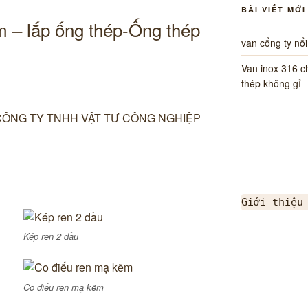
BÀI VIẾT MỚI
m – lắp ống thép-Ống thép
van cổng ty nổ
Van inox 316 
thép không gỉ
TẠI CÔNG TY TNHH VẬT TƯ CÔNG NGHIỆP
vật tư, STEEL PIPE SCH40 nhập khẩu mới
Giới thiệu
Kép ren 2 đầu
Co điếu ren mạ kẽm