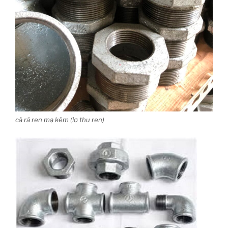
cà rá ren mạ kẽm (lơ thu ren)