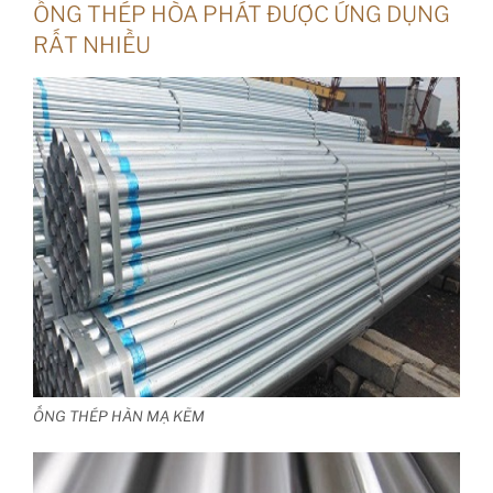
ỐNG THÉP HÒA PHÁT ĐƯỢC ỨNG DỤNG
RẤT NHIỀU
ỐNG THÉP HÀN MẠ KẼM