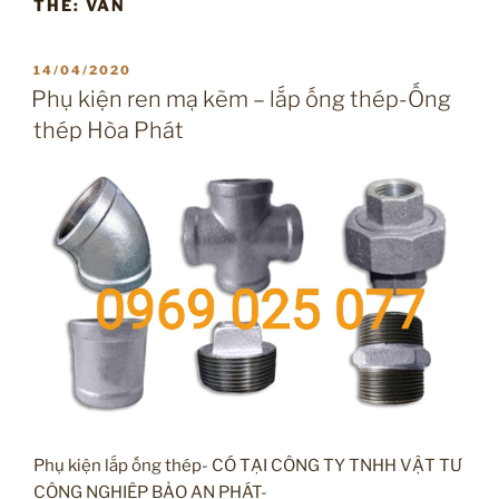
THẺ:
VAN
ĐĂNG
14/04/2020
TRONG
Phụ kiện ren mạ kẽm – lắp ống thép-Ống
thép Hòa Phát
Phụ kiện lắp ống thép- CÓ TẠI CÔNG TY TNHH VẬT TƯ
CÔNG NGHIỆP BẢO AN PHÁT-