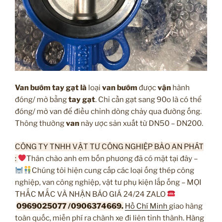
Van bướm tay gạt là
loại
van bướm
được
vận
hành
đóng/ mở bằng
tay gạt
. Chỉ cần gạt sang 90o là có thể
đóng/ mở van để điều chỉnh dòng chảy qua đường ống.
Thông thường
van
này ược sản xuất từ DN50 – DN200.
C
ÔNG TY TNHH VẬT TƯ CÔNG NGHIỆP BẢO AN PHÁT
:
Thân chào anh em bốn phương đã có mặt tại đây –
Chúng tôi hiện cung cấp các loại ống thép công
nghiệp, van công nghiệp, vật tư phụ kiện lắp ống – MỌI
THẮC MẮC VÀ NHẬN BÁO GIÁ 24/24 ZALO
0969025077 /0906374669.
Hồ Chí Minh
giao hàng
toàn quốc, miễn phí ra chành xe đi liên tỉnh thành. Hàng