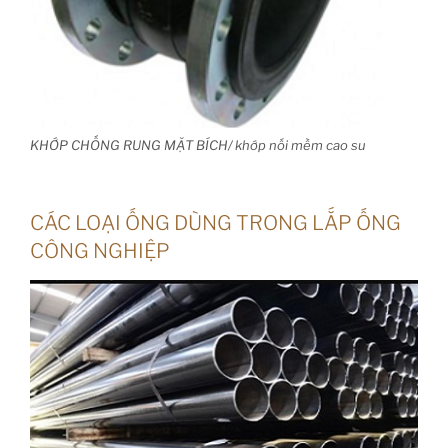
KHỚP CHỐNG RUNG MẶT BÍCH/ khớp nối mềm cao su
CÁC LOẠI ỐNG DÙNG TRONG LẮP ỐNG
CÔNG NGHIỆP