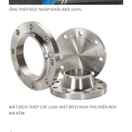
ỐNG THÉP ĐÚC NHẬP KHẨU MỚI 100%
MẶT BÍCH THÉP CÁC LOẠI/ MẶT BÍCH INOX PHỤ KIỆN REN
MẠ KẼM