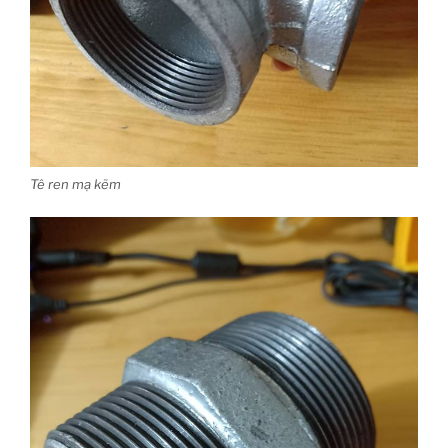
Tê ren mạ kẽm