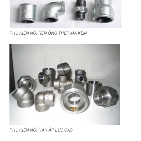
PHỤ KIỆN NỐI REN ỐNG THÉP MẠ KẼM
PHỤ KIỆN NỐI HÀN ÁP LỰC CAO