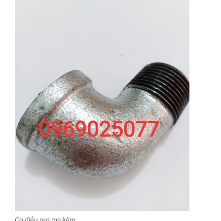
Co điếu ren mạ kẽm