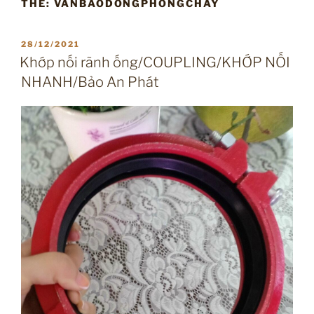
THẺ:
VANBAODONGPHONGCHAY
ĐĂNG
28/12/2021
TRONG
Khớp nối rãnh ống/COUPLING/KHỚP NỐI
NHANH/Bảo An Phát