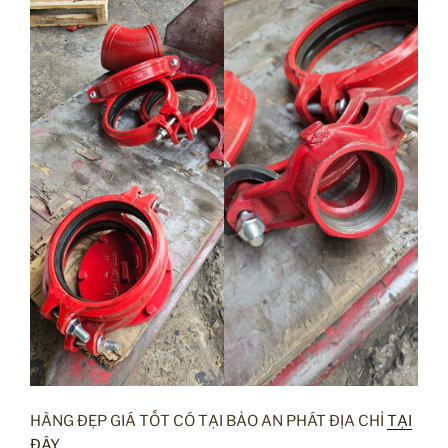
HÀNG ĐẸP GIÁ TỐT CÓ TẠI BẢO AN PHÁT ĐỊA CHỈ
TẠI
ĐÂY