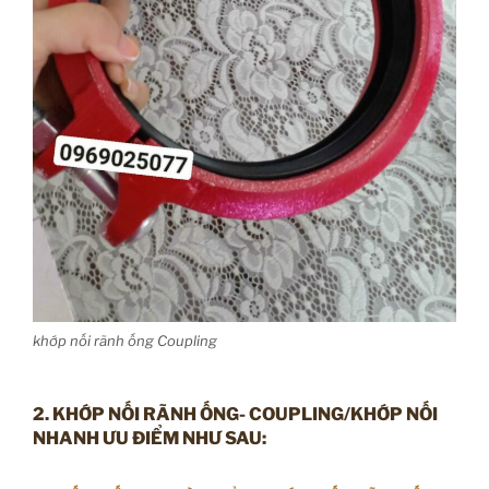
khớp nối rãnh ống Coupling
2. KHỚP NỐI RÃNH ỐNG- COUPLING/KHỚP NỐI
NHANH ƯU ĐIỂM NHƯ SAU: