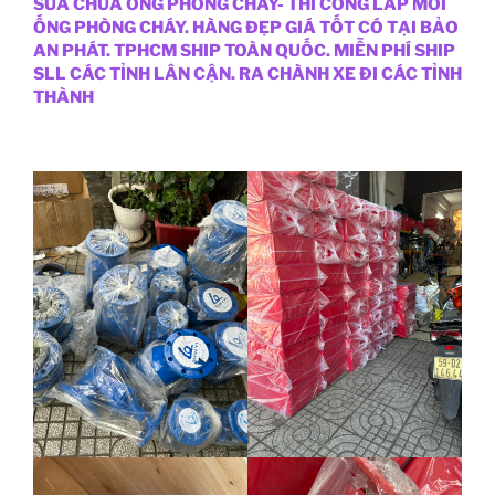
SỬA CHỮA ỐNG PHÒNG CHÁY- THI CÔNG LẮP MỚI
ỐNG PHÒNG CHÁY. HÀNG ĐẸP GIÁ TỐT CÓ TẠI BẢO
AN PHÁT. TPHCM SHIP TOÀN QUỐC. MIỄN PHÍ SHIP
SLL CÁC TỈNH LÂN CẬN. RA CHÀNH XE ĐI CÁC TỈNH
THÀNH