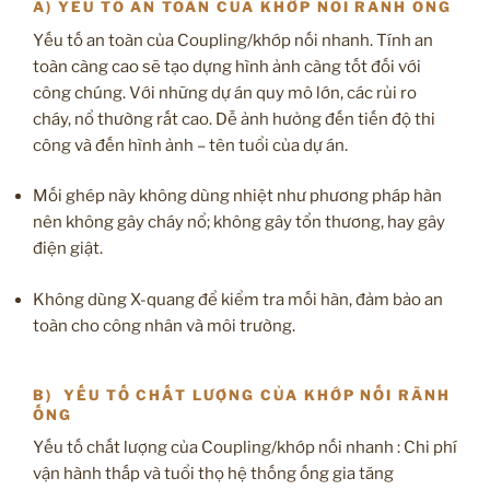
A) YẾU TỐ AN TOÀN CỦA KHỚP NỐI RÃNH ỐNG
Yếu tố an toàn của Coupling/khớp nối nhanh. Tính an
toàn càng cao sẽ tạo dựng hình ảnh càng tốt đối với
công chúng. Với những dự án quy mô lớn, các rủi ro
cháy, nổ thường rất cao. Dễ ảnh hưởng đến tiến độ thi
công và đến hình ảnh – tên tuổi của dự án.
Mối ghép này không dùng nhiệt như phương pháp hàn
nên không gây cháy nổ; không gây tổn thương, hay gây
điện giật.
Không dùng X-quang để kiểm tra mối hàn, đảm bảo an
toàn cho công nhân và môi trường.
B) YẾU TỐ CHẤT LƯỢNG CỦA KHỚP NỐI RÃNH
ỐNG
Yếu tố chất lượng của Coupling/khớp nối nhanh : Chi phí
vận hành thấp và tuổi thọ hệ thống ống gia tăng