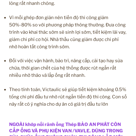
lông rất nhanh chóng.
Vì mối ghép đơn giản nên tiến độ thi công giảm
50%-80% so với phương pháp thông thường. Đưa công
trình vào khai thác sớm sẽ sinh lợi sớm, tiết kiệm lãi vay,
giảm chi phí cơ hội. Nhà thầu cũng giảm được chi phí
nhờ hoàn tất công trình sớm.
Đối với việc vận hành, bảo trì, nâng cấp, cải tạo hay sửa
chữa, thời gian chết của hệ thống được rút ngắn rất
nhiều nhờ tháo và lắp ống rất nhanh.
Theo tính toán, Victaulic sẽ giúp tiết kiệm khoảng 0.5%
tổng chi phí đầu tư nhờ rút ngắn tiến độ thi công. Con số
này rất có ý nghĩa cho dự án có giá trị đầu tư lớn
NGOÀI khớp nối rãnh ống Thép BẢO AN PHÁT CÒN
CẤP ỐNG VÀ PHỤ KIỆN VAN /VAVLE. DÙNG TRONG