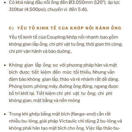
Có khả năng đấu nối ống đến Ø3.050mm (120″); áp lực
310bar (4.500psi), chuyển vị đến 5 độ.
C) YẾU TỐ KINH TẾ CỦA KHỚP NỐI RÃNH ỐNG
Yếu tố kinh tế của Coupling/khớp nối nhanh: bao gồm
không gian lắp ống, chi phí vật tư ống, thời gian thi công,
chi phí vận hành và bảo dưỡng..
Không gian lắp ống so với phương pháp hàn và mặt
bích được tiết kiệm đến mức tối thiểu. Nhưng vẫn
đảm bảo không gian lắp, tháo và rẽ nhánh rất dễ dàng.
Phòng bơm, phòng máy, đường ống đứng, ngang được
bố trí khít lại. Tiết kiệm chi phí vật tư ống; chi phí
không gian, mặt bằng và nền móng
Trong khi ghép bằng mặt bích (flange-end) cần rất
nhiều bu-lông, giải pháp Victaulic chỉ dùng 2 bu-lông và
không phải hàn tạo mặt bích cho ống. Việc lắp tháo bu-