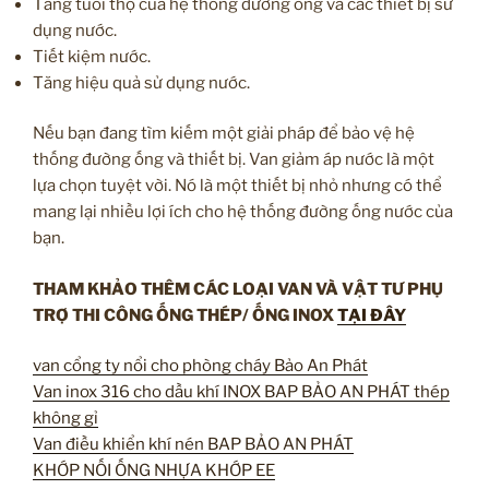
Tăng tuổi thọ của hệ thống đường ống và các thiết bị sử
dụng nước.
Tiết kiệm nước.
Tăng hiệu quả sử dụng nước.
Nếu bạn đang tìm kiếm một giải pháp để bảo vệ hệ
thống đường ống và thiết bị. Van giảm áp nước là một
lựa chọn tuyệt vời. Nó là một thiết bị nhỏ nhưng có thể
mang lại nhiều lợi ích cho hệ thống đường ống nước của
bạn.
THAM KHẢO THÊM CÁC LOẠI VAN VÀ VẬT TƯ PHỤ
TRỢ THI CÔNG ỐNG THÉP/ ỐNG INOX
TẠI ĐÂY
van cổng ty nổi cho phòng cháy Bảo An Phát
Van inox 316 cho dầu khí INOX BAP BẢO AN PHÁT thép
không gỉ
Van điều khiển khí nén BAP BẢO AN PHÁT
KHỚP NỐI ỐNG NHỰA KHỚP EE