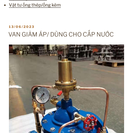
Vật tư ống thép/ống kẽm
ĐĂNG
13/06/2023
TRONG
VAN GIẢM ÁP/ DÙNG CHO CẤP NƯỚC