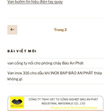
Van bướm tín hiệu điện tay quay
Điều
Trang
Trang
2
trước
hướng
bài
viết
BÀI VIẾT MỚI
van cổng ty nổi cho phòng cháy Bảo An Phát
Van inox 316 cho dầu khí INOX BAP BẢO AN PHÁT thép
không gỉ