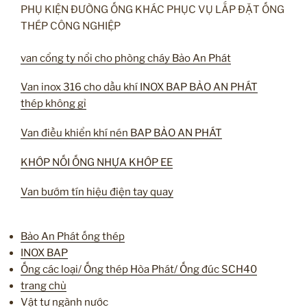
PHỤ KIỆN ĐƯỜNG ỐNG KHÁC PHỤC VỤ LẮP ĐẶT ỐNG
THÉP CÔNG NGHIỆP
van cổng ty nổi cho phòng cháy Bảo An Phát
Van inox 316 cho dầu khí INOX BAP BẢO AN PHÁT
thép không gỉ
Van điều khiển khí nén BAP BẢO AN PHÁT
KHỚP NỐI ỐNG NHỰA KHỚP EE
Van bướm tín hiệu điện tay quay
Bảo An Phát ống thép
INOX BAP
Ống các loại/ Ống thép Hòa Phát/ Ống đúc SCH40
trang chủ
Vật tư ngành nước