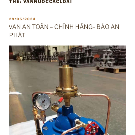
THẺ:
VANNUOCCACLOAI
ĐĂNG
28/05/2024
TRONG
VAN AN TOÀN – CHÍNH HÃNG- BẢO AN
PHÁT