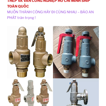
THÉP VÀ VAN CÔNG NGHIỆP HỒ CHÍ MINH SHIP
TOÀN QUỐC
MUỐN THÀNH CÔNG HÃY ĐI CÙNG NHAU – BẢO AN
PHÁT trân trọng !