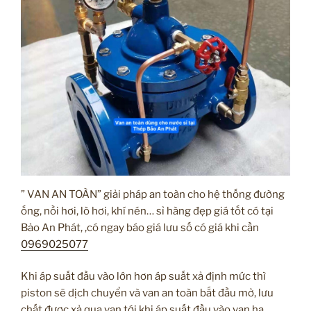
” VAN AN TOÀN” giải pháp an toàn cho hệ thống đường
ống, nồi hơi, lò hơi, khí nén… sỉ hàng đẹp giá tốt có tại
Bảo An Phát, ,có ngay báo giá lưu số có giá khi cần
0969025077
Khi áp suất đầu vào lớn hơn áp suất xả định mức thì
piston sẽ dịch chuyển và van an toàn bắt đầu mở, lưu
chất được xả qua van tới khi áp suất đầu vào van hạ