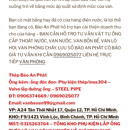
xuống trở về bằng mức áp suất xả định mức của van.
Bạn có mặt bằng hay đã có cửa hàng điện nước, là lợi thế
bạn đang có, Bảo An Phát hỗ trợ bạn cải thiện doanh thu
cho cửa hàng – BẠN CẦN HỖ TRỢ TƯ VẤN VẬT TƯ ỐNG
CẤP THOÁT NƯỚC, VAN NƯỚC, VAN BỒN BỂ, VAN LÒ
HƠI, VAN PHÒNG CHÁY. LƯU SỐ BẢO AN PHÁT CÓ BÁO
GIÁ TƯ VẤN KHI CẦN
0969025077
LIÊN HỆ TRỰC
TIẾP
VĂN PHÒNG
Thép Bảo An Phát
Ống kẽm- ống đúc đen- Phụ kiện thép/inox304 –
Valve lắp đường ống – STEEL PIPE
ĐT: 0906374669 / 0969025077
Email: vanbaoan99@gmail.com
VP: A24 Tân Thới Nhất 17, Quận 12, TP. Hồ Chí Minh.
KHO: F9/14Z1 Vĩnh Lộc, Bình Chánh, TP. Hồ Chí Minh
MST: 0315263764 – TỔNG KHO PHỤ KIỆN LẮP ỐNG