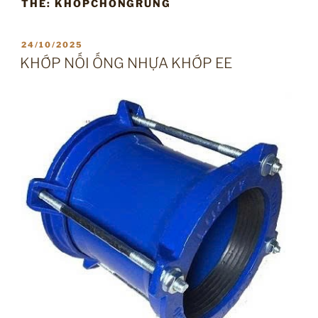
THẺ:
KHOPCHONGRUNG
ĐĂNG
24/10/2025
TRONG
KHỚP NỐI ỐNG NHỰA KHỚP EE