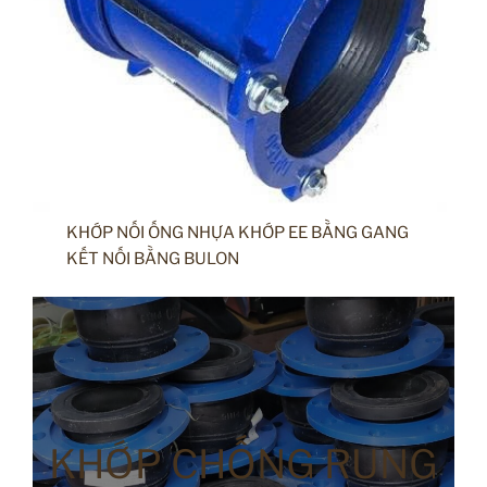
KHỚP NỐI ỐNG NHỰA KHỚP EE BẰNG GANG
KẾT NỐI BẰNG BULON
KHỚP CHỐNG RUNG