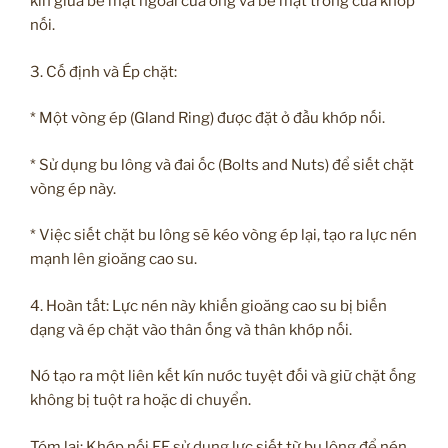
kín giữa bề mặt ngoài của ống và bề mặt trong của khớp
nối.
3. Cố định và Ép chặt:
* Một vòng ép (Gland Ring) được đặt ở đầu khớp nối.
* Sử dụng bu lông và đai ốc (Bolts and Nuts) để siết chặt
vòng ép này.
* Việc siết chặt bu lông sẽ kéo vòng ép lại, tạo ra lực nén
mạnh lên gioăng cao su.
4. Hoàn tất: Lực nén này khiến gioăng cao su bị biến
dạng và ép chặt vào thân ống và thân khớp nối.
Nó tạo ra một liên kết kín nước tuyệt đối và giữ chặt ống
không bị tuột ra hoặc di chuyển.
Tóm lại: Khớp nối EE sử dụng lực siết từ bu lông để nén