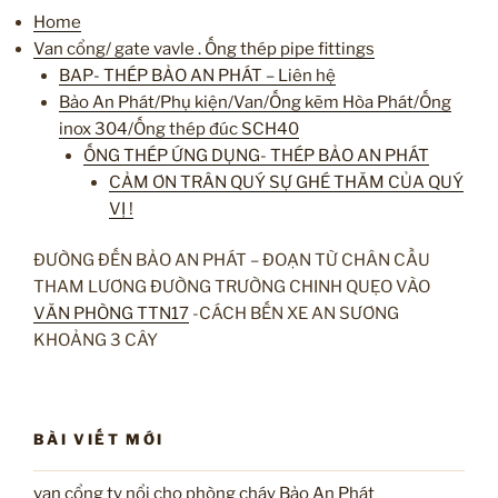
Home
Van cổng/ gate vavle . Ống thép pipe fittings
BAP- THÉP BẢO AN PHÁT – Liên hệ
Bảo An Phát/Phụ kiện/Van/Ống kẽm Hòa Phát/Ống
inox 304/Ống thép đúc SCH40
ỐNG THÉP ỨNG DỤNG- THÉP BẢO AN PHÁT
CẢM ƠN TRÂN QUÝ SỰ GHÉ THĂM CỦA QUÝ
VỊ !
ĐƯỜNG ĐẾN BẢO AN PHÁT – ĐOẠN TỪ CHÂN CẦU
THAM LƯƠNG ĐƯỜNG TRƯỜNG CHINH QUẸO VÀO
VĂN PHÒNG TTN17
-CÁCH BẾN XE AN SƯƠNG
KHOẢNG 3 CÂY
BÀI VIẾT MỚI
van cổng ty nổi cho phòng cháy Bảo An Phát