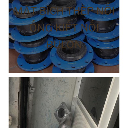
MẶT BÍCH THÉP NỐI
ỐNG KIẾT NỐI
BULON