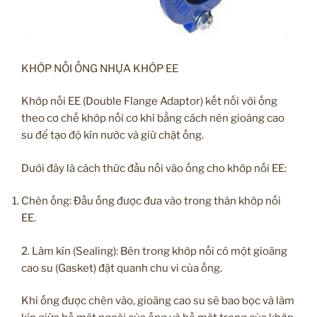
KHỚP NỐI ỐNG NHỰA KHỚP EE
Khớp nối EE (Double Flange Adaptor) kết nối với ống
theo cơ chế khớp nối cơ khí bằng cách nén gioăng cao
su để tạo độ kín nước và giữ chặt ống.
Dưới đây là cách thức đầu nối vào ống cho khớp nối EE:
Chèn ống: Đầu ống được đưa vào trong thân khớp nối
EE.
2. Làm kín (Sealing): Bên trong khớp nối có một gioăng
cao su (Gasket) đặt quanh chu vi của ống.
Khi ống được chèn vào, gioăng cao su sẽ bao bọc và làm