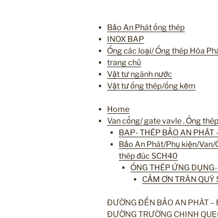
Bảo An Phát ống thép
INOX BAP
Ống các loại/ Ống thép Hòa P
trang chủ
Vật tư ngành nước
Vật tư ống thép/ống kẽm
Home
Van cổng/ gate vavle . Ống thép
BAP- THÉP BẢO AN PHÁT –
Bảo An Phát/Phụ kiện/Van
thép đúc SCH40
ỐNG THÉP ỨNG DỤNG-
CẢM ƠN TRÂN QUÝ S
ĐƯỜNG ĐẾN BẢO AN PHÁT –
ĐƯỜNG TRƯỜNG CHINH QUẸ