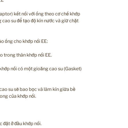
EE
ptor) kết nối với ống theo cơ chế khớp
 cao su để tạo độ kín nước và giữ chặt
ào ống cho khớp nối EE:
 trong thân khớp nối EE.
 khớp nối có một gioăng cao su (Gasket)
cao su sẽ bao bọc và làm kín giữa bề
ong của khớp nối.
 đặt ở đầu khớp nối.