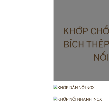
KHỚP CHỐ
BÍCH THÉP
NỐ