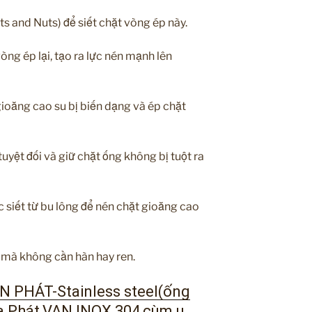
ts and Nuts) để siết chặt vòng ép này.
vòng ép lại, tạo ra lực nén mạnh lên
gioăng cao su bị biến dạng và ép chặt
tuyệt đối và giữ chặt ống không bị tuột ra
c siết từ bu lông để nén chặt gioăng cao
 mà không cần hàn hay ren.
 PHÁT-Stainless steel(ống
a Phát,VAN INOX 304,cùm u