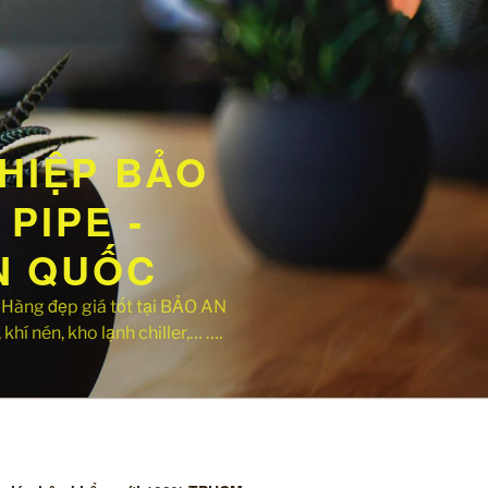
HIỆP BẢO
PIPE -
ÀN QUỐC
ng đẹp giá tốt tại BẢO AN
khí nén, kho lạnh chiller,… ….