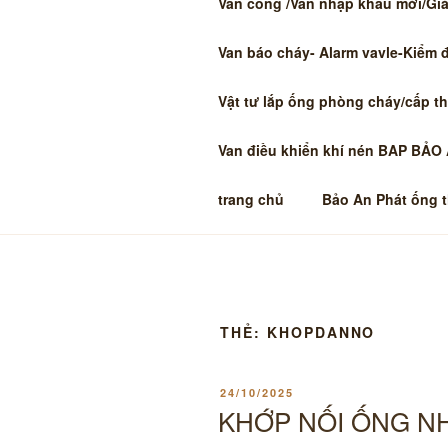
Van cổng /Van nhập khẩu mới/Giá 
Van báo cháy- Alarm vavle-Kiểm 
Vật tư lắp ống phòng cháy/cấp t
Van điều khiển khí nén BAP BẢO
trang chủ
Bảo An Phát ống 
THẺ:
KHOPDANNO
ĐĂNG
24/10/2025
TRONG
KHỚP NỐI ỐNG N