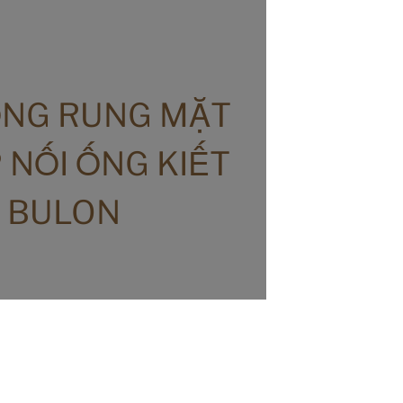
NG RUNG MẶT
 NỐI ỐNG KIẾT
I BULON