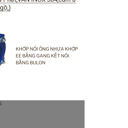
 gồ,)
KHỚP NỐI ỐNG NHỰA KHỚP
EE BẰNG GANG KẾT NỐI
BẰNG BULON