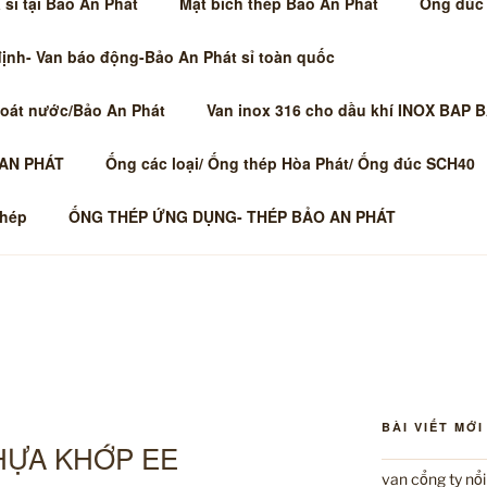
sỉ tại Bảo An Phát
Mặt bích thép Bảo An Phát
Ống đúc
định- Van báo động-Bảo An Phát sỉ toàn quốc
hoát nước/Bảo An Phát
Van inox 316 cho dầu khí INOX BAP 
 AN PHÁT
Ống các loại/ Ống thép Hòa Phát/ Ống đúc SCH40
thép
ỐNG THÉP ỨNG DỤNG- THÉP BẢO AN PHÁT
BÀI VIẾT MỚI
HỰA KHỚP EE
van cổng ty nổ