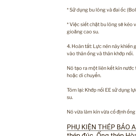
* Sử dụng bu lông và đai ốc (Bol
* Việc siết chặt bu lông sẽ kéo 
gioăng cao su.
4. Hoàn tất: Lực nén này khiến 
vào thân ống và thân khớp nối.
Nó tạo ra một liên kết kín nước 
hoặc di chuyển.
Tóm lại: Khớp nối EE sử dụng lự
su.
Nó vừa làm kín vừa cố định ống
PHỤ KIỆN THÉP BẢO AN
thép đúc. Ống thép Hò