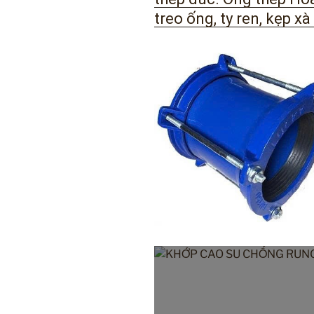
treo ống, ty ren, kẹp xà