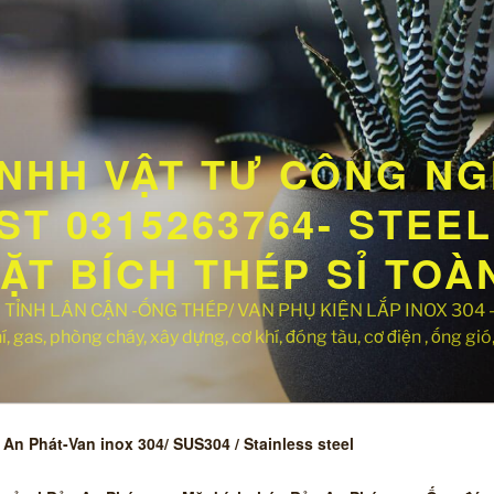
NHH VẬT TƯ CÔNG NG
T 0315263764- STEEL 
MẶT BÍCH THÉP SỈ TO
TỈNH LÂN CẬN -ỐNG THÉP/ VAN PHỤ KIỆN LẮP INOX 304 -Hà
 gas, phòng cháy, xây dựng, cơ khí, đóng tàu, cơ điện , ống gió, 
An Phát-Van inox 304/ SUS304 / Stainless steel