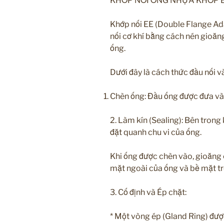
KHỚP NỐI ỐNG NHỰA KHỚP 
Khớp nối EE (Double Flange Ada
nối cơ khí bằng cách nén gioăng
ống.
Dưới đây là cách thức đầu nối v
Chèn ống: Đầu ống được đưa vào
2. Làm kín (Sealing): Bên trong
đặt quanh chu vi của ống.
Khi ống được chèn vào, gioăng 
mặt ngoài của ống và bề mặt tr
3. Cố định và Ép chặt:
* Một vòng ép (Gland Ring) được