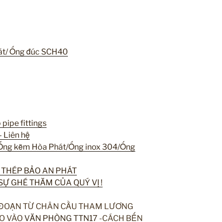
hát/ Ống đúc SCH40
 pipe fittings
 Liên hệ
/Ống kẽm Hòa Phát/Ống inox 304/Ống
 THÉP BẢO AN PHÁT
Ự GHÉ THĂM CỦA QUÝ VỊ !
 ĐOẠN TỪ CHÂN CẦU THAM LƯƠNG
O VÀO
VĂN PHÒNG TTN17
-CÁCH BẾN