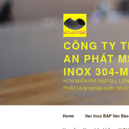
Chuyển
đến
phần
nội
dung
CÔNG TY T
AN PHÁT MS
INOX 304-
HCM MIỄN PHÍ SHIP SLL LIÊN 
PHÁT công nghiệp nước, hơi, khí,
Home
Van Inox BAP Van Bảo 