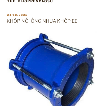
THẺ:
KHOPRENCAOSU
ĐĂNG
24/10/2025
TRONG
KHỚP NỐI ỐNG NHỰA KHỚP EE