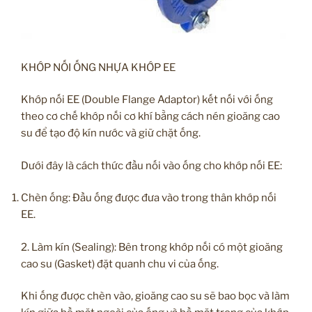
KHỚP NỐI ỐNG NHỰA KHỚP EE
Khớp nối EE (Double Flange Adaptor) kết nối với ống
theo cơ chế khớp nối cơ khí bằng cách nén gioăng cao
su để tạo độ kín nước và giữ chặt ống.
Dưới đây là cách thức đầu nối vào ống cho khớp nối EE:
Chèn ống: Đầu ống được đưa vào trong thân khớp nối
EE.
2. Làm kín (Sealing): Bên trong khớp nối có một gioăng
cao su (Gasket) đặt quanh chu vi của ống.
Khi ống được chèn vào, gioăng cao su sẽ bao bọc và làm