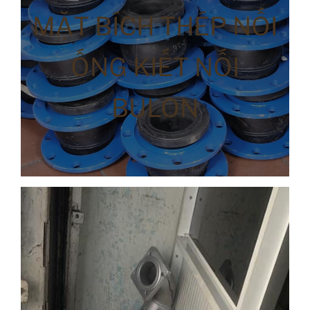
MẶT BÍCH THÉP NỐI
ỐNG KIẾT NỐI
BULON