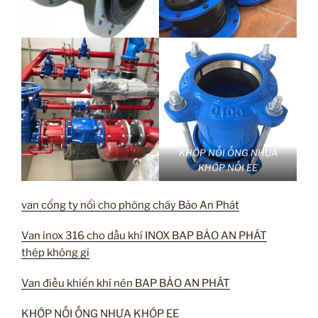
KHỚP NỐI ỐNG NHỰA
KHỚP NỐI EE
van cổng ty nổi cho phòng cháy Bảo An Phát
Van inox 316 cho dầu khí INOX BAP BẢO AN PHÁT
thép không gỉ
Van điều khiển khí nén BAP BẢO AN PHÁT
KHỚP NỐI ỐNG NHỰA KHỚP EE