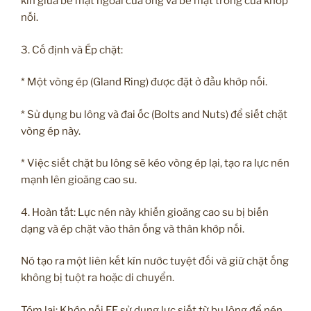
kín giữa bề mặt ngoài của ống và bề mặt trong của khớp
nối.
3. Cố định và Ép chặt:
* Một vòng ép (Gland Ring) được đặt ở đầu khớp nối.
* Sử dụng bu lông và đai ốc (Bolts and Nuts) để siết chặt
vòng ép này.
* Việc siết chặt bu lông sẽ kéo vòng ép lại, tạo ra lực nén
mạnh lên gioăng cao su.
4. Hoàn tất: Lực nén này khiến gioăng cao su bị biến
dạng và ép chặt vào thân ống và thân khớp nối.
Nó tạo ra một liên kết kín nước tuyệt đối và giữ chặt ống
không bị tuột ra hoặc di chuyển.
Tóm lại: Khớp nối EE sử dụng lực siết từ bu lông để nén