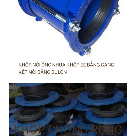
KHỚP NỐI ỐNG NHỰA KHỚP EE BẰNG GANG
KẾT NỐI BẰNG BULON
KHỚP CHỐNG RUNG