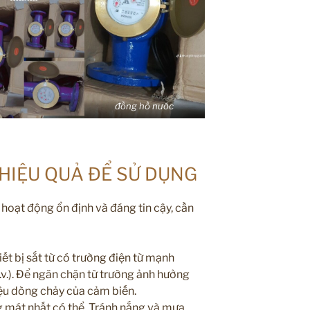
đồng hồ nước
 HIỆU QUẢ ĐỂ SỬ DỤNG
 hoạt động ổn định và đáng tin cậy, cần
iết bị sắt từ có trường điện từ mạnh
v.v.). Để ngăn chặn từ trường ảnh hưởng
iệu dòng chảy của cảm biến.
g mát nhất có thể. Tránh nắng và mưa.