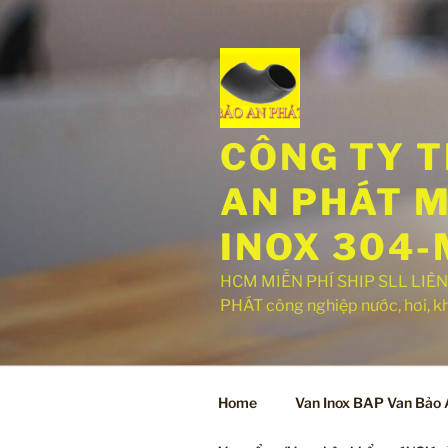
Chuyển
đến
phần
nội
dung
CÔNG TY T
AN PHÁT M
INOX 304-
HCM MIỄN PHÍ SHIP SLL LIÊN
PHÁT công nghiệp nước, hơi, khí,
Home
Van Inox BAP Van Bảo A