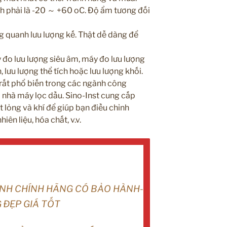
h phải là -20 ～ +60 oC. Độ ẩm tương đối
g quanh lưu lượng kế. Thật dễ dàng để
đo lưu lượng siêu âm, máy đo lưu lượng
, lưu lượng thể tích hoặc lưu lượng khối.
rất phổ biến trong các ngành công
 nhà máy lọc dầu. Sino-Inst cung cấp
t lỏng và khí để giúp bạn điều chỉnh
ên liệu, hóa chất, v.v.
ỊNH CHÍNH HÃNG CÓ BẢO HÀNH-
 ĐẸP GIÁ TỐT