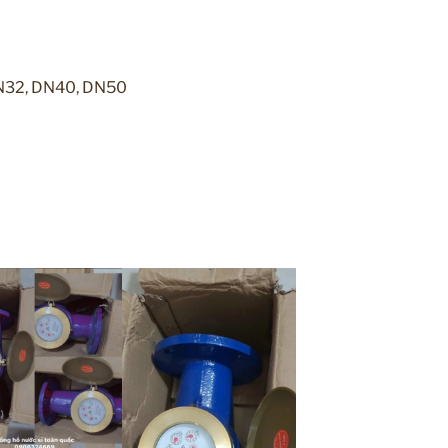
DN32, DN40, DN50
ơi, khí, gas, phòng cháy, xây dựng, cơ khí, đóng tàu,
r,… ….
 chỉnh dòng nước, sản phẩm dầu mỏ, nhiên liệu, hóa