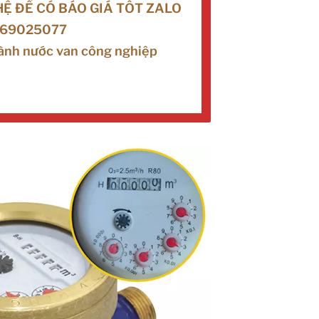
HỆ ĐỂ CÓ BÁO GIÁ TỐT ZALO
69025077
ành nước van công nghiệp