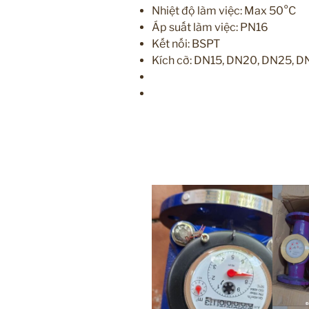
Nhiệt độ làm việc: Max 50°C
Áp suất làm việc: PN16
Kết nối: BSPT
Kích cỡ: DN15, DN20, DN25, 
l
ưu Vật tư lắp ống van công nghiệp nước, h
cơ điện , ống gió, khí nén, kho lạnh chille
vđ
lượng chất lỏng và khí để giúp bạn điều
chất, v.v.