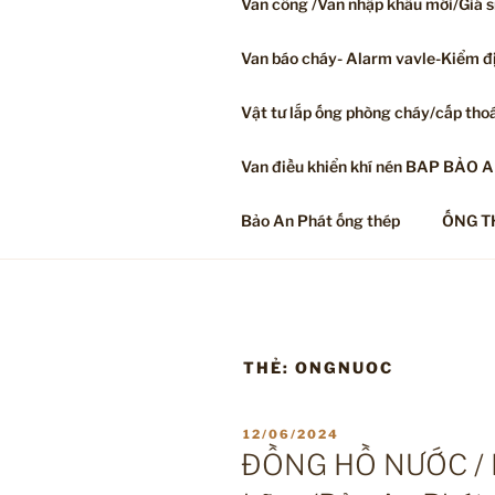
Van cổng /Van nhập khẩu mới/Giá s
Van báo cháy- Alarm vavle-Kiểm đị
Vật tư lắp ống phòng cháy/cấp tho
Van điều khiển khí nén BAP BẢO 
Bảo An Phát ống thép
ỐNG T
THẺ:
ONGNUOC
ĐĂNG
12/06/2024
TRONG
ĐỒNG HỒ NƯỚC / K