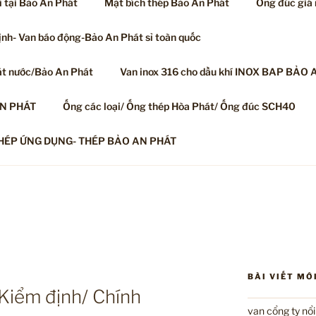
ỉ tại Bảo An Phát
Mặt bích thép Bảo An Phát
Ống đúc giá
nh- Van báo động-Bảo An Phát sỉ toàn quốc
át nước/Bảo An Phát
Van inox 316 cho dầu khí INOX BAP BẢO 
AN PHÁT
Ống các loại/ Ống thép Hòa Phát/ Ống đúc SCH40
HÉP ỨNG DỤNG- THÉP BẢO AN PHÁT
BÀI VIẾT MỚ
iểm định/ Chính
van cổng ty nổ