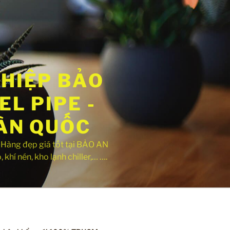
GHIỆP BẢO
L PIPE -
OÀN QUỐC
ng đẹp giá tốt tại BẢO AN
khí nén, kho lạnh chiller,… ….