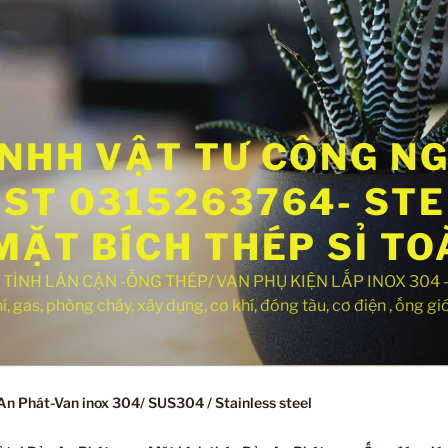
NHH VẬT TƯ CÔNG N
ST 0315263764- STEE
MẶT BÍCH THÉP SỈ T
 TỈNH LÂN CẬN -ỐNG THÉP/ VAN PHỤ KIỆN LẮP INOX 304 -Hà
 gas, phòng cháy, xây dựng, cơ khí, đóng tàu, cơ điện , ống gió, 
n Phát-Van inox 304/ SUS304 / Stainless steel