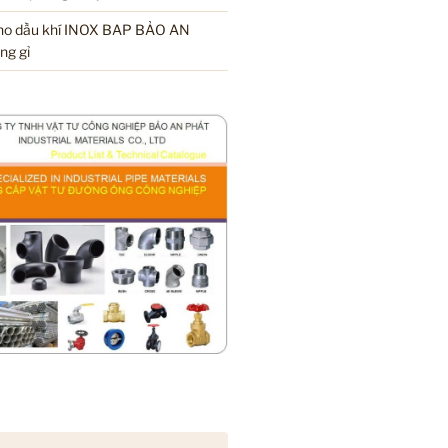
cho dầu khí INOX BAP BẢO AN
ng gỉ