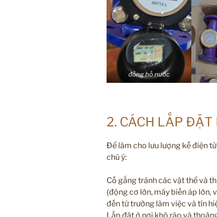
đồng hồ nước
2. CÁCH LẮP ĐẶT
Để làm cho lưu lượng kế điện từ
chú ý:
Cố gắng tránh các vật thể và th
(động cơ lớn, máy biến áp lớn, 
đến từ trường làm việc và tín h
Lắp đặt ở nơi khô ráo và thoán