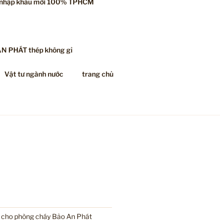
 nhập khẩu mới 100% TPHCM
AN PHÁT thép không gỉ
Vật tư ngành nước
trang chủ
I
i cho phòng cháy Bảo An Phát