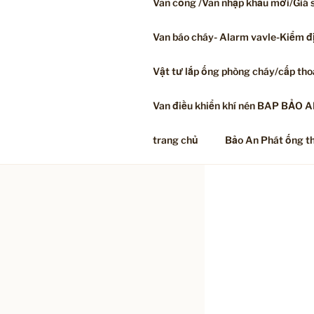
Van cổng /Van nhập khẩu mới/Giá s
Van báo cháy- Alarm vavle-Kiểm đ
Vật tư lắp ống phòng cháy/cấp th
Van điều khiển khí nén BAP BẢO 
trang chủ
Bảo An Phát ống t