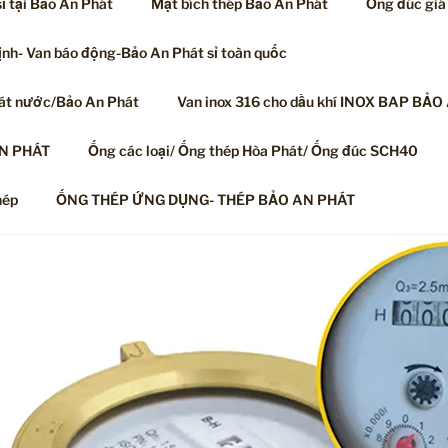
ỉ tại Bảo An Phát
Mặt bích thép Bảo An Phát
Ống đúc gi
ịnh- Van báo động-Bảo An Phát sỉ toàn quốc
oát nước/Bảo An Phát
Van inox 316 cho dầu khí INOX BAP BẢO
AN PHÁT
Ống các loại/ Ống thép Hòa Phát/ Ống đúc SCH40
hép
ỐNG THÉP ỨNG DỤNG- THÉP BẢO AN PHÁT