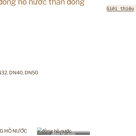
 đồng hồ nước thân đồng
Giới thiệu
DN32, DN40, DN50
ơi, khí, gas, phòng cháy, xây dựng, cơ khí, đóng tàu,
r,… ….
 chỉnh dòng nước, sản phẩm dầu mỏ, nhiên liệu, hóa
đồng hồ nước