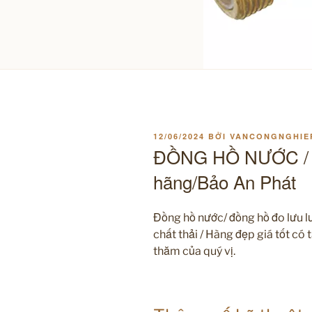
ĐĂNG
12/06/2024
BỞI
VANCONGNGHIE
TRONG
ĐỒNG HỒ NƯỚC / K
hãng/Bảo An Phát
Đồng hồ nước/ đồng hồ đo lưu l
chất thải / Hàng đẹp giá tốt có
thăm của quý vị.