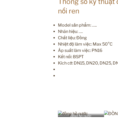
Thông số kỹ thuật
nối ren
Model sản phẩm: …..
Nhãn hiệu: ….
Chất liệu: Đồng
Nhiệt độ làm việc: Max 50°C
Áp suất làm việc: PN16
Kết nối: BSPT
Kích cỡ: DN15, DN20, DN25, 
l
ưu Vật tư lắp ống van công nghiệp nước, h
cơ điện , ống gió, khí nén, kho lạnh chille
vđ
lượng chất lỏng và khí để giúp bạn điều
chất, v.v.
đồng hồ nước