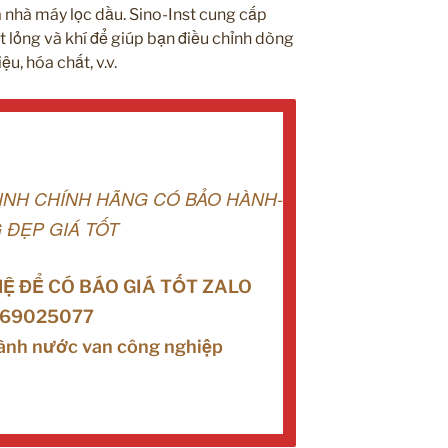
 nhà máy lọc dầu. Sino-Inst cung cấp
t lỏng và khí để giúp bạn điều chỉnh dòng
u, hóa chất, v.v.
ỊNH CHÍNH HÃNG CÓ BẢO HÀNH-
 ĐẸP GIÁ TỐT
HỆ ĐỂ CÓ BÁO GIÁ TỐT ZALO
69025077
ành nước van công nghiệp