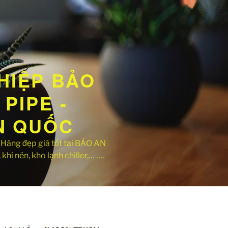
HIỆP BẢO
PIPE -
ÀN QUỐC
ng đẹp giá tốt tại BẢO AN
khí nén, kho lạnh chiller,… ….