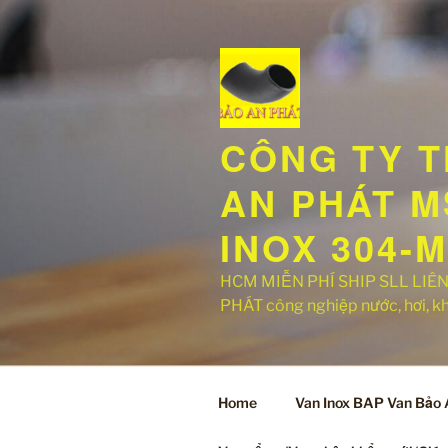
Chuyển
đến
phần
nội
dung
CÔNG TY T
AN PHÁT MS
INOX 304-
HCM MIỄN PHÍ SHIP SLL LIÊN 
PHÁT công nghiệp nước, hơi, khí,
Home
Van Inox BAP Van Bảo A