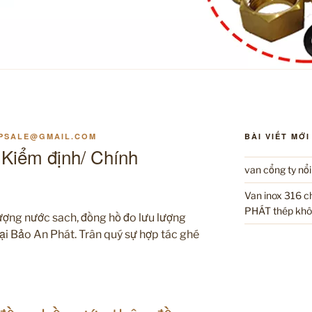
PSALE@GMAIL.COM
BÀI VIẾT MỚI
iểm định/ Chính
van cổng ty nổ
Van inox 316 
PHÁT thép khô
ượng nước sach, đồng hồ đo lưu lượng
 tại Bảo An Phát. Trân quý sự hợp tác ghé