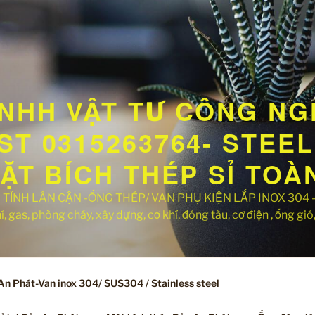
NHH VẬT TƯ CÔNG NG
T 0315263764- STEEL 
MẶT BÍCH THÉP SỈ TO
TỈNH LÂN CẬN -ỐNG THÉP/ VAN PHỤ KIỆN LẮP INOX 304 -Hà
 gas, phòng cháy, xây dựng, cơ khí, đóng tàu, cơ điện , ống gió, 
n Phát-Van inox 304/ SUS304 / Stainless steel