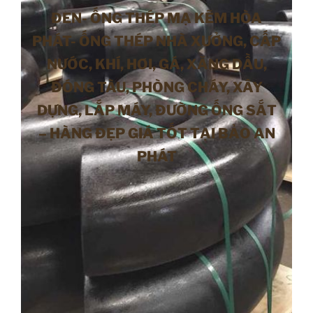
ĐEN- ỐNG THÉP MẠ KẼM HÒA
PHÁT- ỐNG THÉP NHÀ XƯỞNG, CẤP
NƯỚC, KHÍ, HƠI, GÁ, XĂNG DẦU,
ĐÓNG TÀU, PHÒNG CHÁY, XÂY
DỰNG, LẮP MÁY, ĐƯỜNG ỐNG SẮT
– HÀNG ĐẸP GIÁ TỐT TẠI BẢO AN
PHÁT