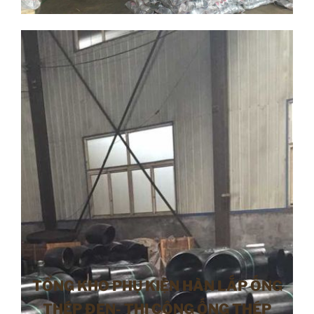
TỔNG KHO PHỤ KIỆN HÀN LẮP ỐNG
THÉP ĐEN- THI CÔNG ỐNG THÉP