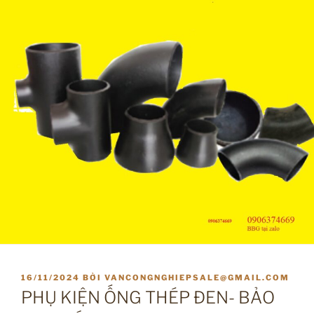
ĐĂNG
16/11/2024
BỞI
VANCONGNGHIEPSALE@GMAIL.COM
TRONG
PHỤ KIỆN ỐNG THÉP ĐEN- BẢO