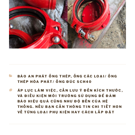
DANH
BẢO AN PHÁT ỐNG THÉP
,
ỐNG CÁC LOẠI/ ỐNG
MỤC
THÉP HÒA PHÁT/ ỐNG ĐÚC SCH40
TAG
ÁP LỰC LÀM VIỆC
,
CẦN LƯU Ý ĐẾN KÍCH THƯỚC
,
VÀ ĐIỀU KIỆN MÔI TRƯỜNG SỬ DỤNG ĐỂ ĐẢM
BẢO HIỆU QUẢ CŨNG NHƯ ĐỘ BỀN CỦA HỆ
THỐNG. NẾU BẠN CẦN THÔNG TIN CHI TIẾT HƠN
VỀ TỪNG LOẠI PHỤ KIỆN HAY CÁCH LẮP ĐẶT