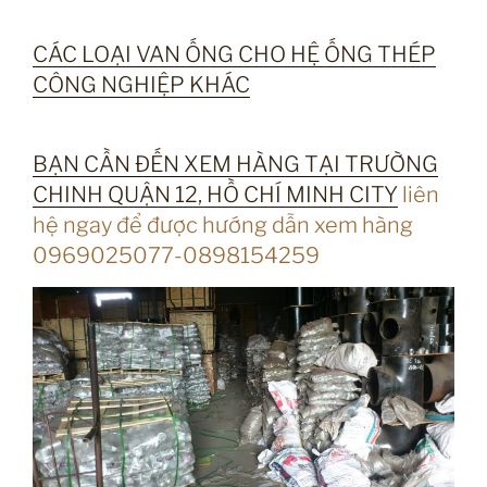
CÁC LOẠI VAN ỐNG CHO HỆ ỐNG THÉP
CÔNG NGHIỆP KHÁC
BẠN CẦN ĐẾN XEM HÀNG TẠI TRƯỜNG
CHINH QUẬN 12, HỒ CHÍ MINH CITY
liên
hệ ngay để được hướng dẫn xem hàng
0969025077-0898154259