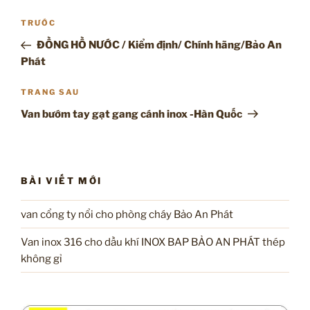
Điều
Bài
TRƯỚC
hướng
cũ
ĐỒNG HỒ NƯỚC / Kiểm định/ Chính hãng/Bảo An
bài
hơn
Phát
viết
Bài
TRANG SAU
tiếp
Van bướm tay gạt gang cánh inox -Hàn Quốc
theo
BÀI VIẾT MỚI
van cổng ty nổi cho phòng cháy Bảo An Phát
Van inox 316 cho dầu khí INOX BAP BẢO AN PHÁT thép
không gỉ