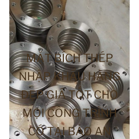
MẶT BÍCH THÉP
NHẬP KHẨU HÀNG
ĐẸP GIÁ TỐT CHO
MỌI CÔNG TRÌNH
CÓ TẠI BẢO AN