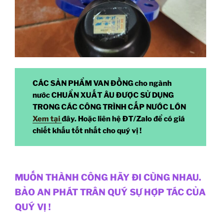
CÁC SẢN PHẨM VAN ĐỒNG cho ngành
nước CHUẨN XUẤT ÂU ĐƯỢC SỬ DỤNG
TRONG CÁC CÔNG TRÌNH CẤP NƯỚC LỚN
Xem tại
đây. Hoặc liên hệ ĐT/Zalo để có giá
chiết khấu tốt nhất cho quý vị !
MUỐN THÀNH CÔNG HÃY ĐI CÙNG NHAU.
BẢO AN PHÁT TRÂN QUÝ SỰ HỢP TÁC CỦA
QUÝ VỊ !