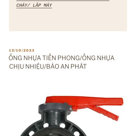
CHÁY/ LẮP MÁY
ĐĂNG
13/10/2023
TRONG
ỐNG NHỰA TIỀN PHONG/ỐNG NHỰA
CHỊU NHIỆU/BẢO AN PHÁT