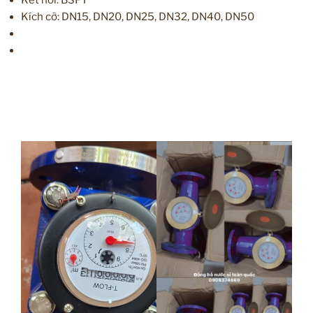
Kích cỡ: DN15, DN20, DN25, DN32, DN40, DN50
l
ưu Vật tư lắp ống van công nghiệp nước, hơi, khí, gas, phòng cháy, xây
dựng, cơ khí, đóng tàu, cơ điện , ống gió, khí nén, kho lạnh chiller,… ….
vđ
lượng chất lỏng và khí để giúp bạn điều chỉnh dòng nước, sản phẩm dầu
mỏ, nhiên liệu, hóa chất, v.v.