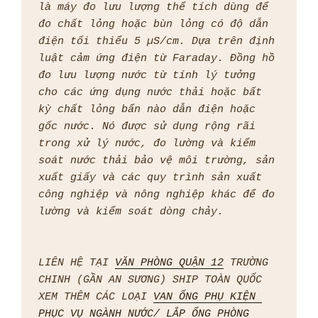
là máy đo lưu lượng thể tích dùng để 
đo chất lỏng hoặc bùn lỏng có độ dẫn 
điện tối thiểu 5 µS/cm. Dựa trên định 
luật cảm ứng điện từ Faraday. Đồng hồ 
đo lưu lượng nước từ tính lý tưởng 
cho các ứng dụng nước thải hoặc bất 
kỳ chất lỏng bẩn nào dẫn điện hoặc 
gốc nước. Nó được sử dụng rộng rãi 
trong xử lý nước, đo lường và kiểm 
soát nước thải bảo vệ môi trường, sản 
xuất giấy và các quy trình sản xuất 
công nghiệp và nông nghiệp khác để đo 
lường và kiểm soát dòng chảy.
LIÊN HỆ TẠI 
VĂN PHÒNG QUẬN 12
 TRƯỜNG 
CHINH (GẦN AN SƯƠNG) SHIP TOÀN QUỐC 
XEM THÊM CÁC LOẠI 
VAN ỐNG PHỤ KIỆN 
PHỤC VỤ NGÀNH NƯỚC/ LẮP ỐNG PHÒNG 