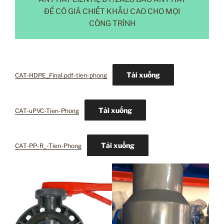
ĐỂ CÓ GIÁ CHIẾT KHẤU CAO CHO MỌI
CÔNG TRÌNH
Tải xuống
CAT-HDPE_Final.pdf-tien-phong
Tải xuống
CAT-uPVC-Tien-Phong
Tải xuống
CAT-PP-R_-Tien-Phong