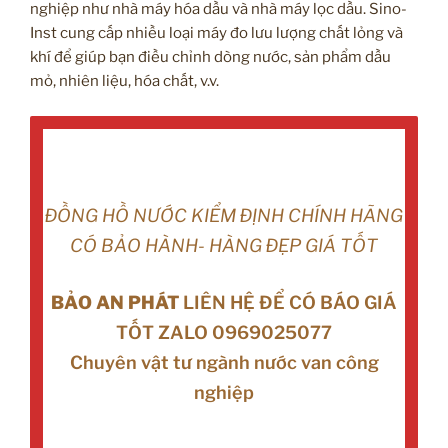
nghiệp như nhà máy hóa dầu và nhà máy lọc dầu. Sino-
Inst cung cấp nhiều loại máy đo lưu lượng chất lỏng và
khí để giúp bạn điều chỉnh dòng nước, sản phẩm dầu
mỏ, nhiên liệu, hóa chất, v.v.
ĐỒNG HỒ NƯỚC KIỂM ĐỊNH CHÍNH HÃNG
CÓ BẢO HÀNH- HÀNG ĐẸP GIÁ TỐT
BẢO AN PHÁT
LIÊN HỆ ĐỂ CÓ BÁO GIÁ
TỐT ZALO 0969025077
Chuyên vật tư ngành nước van công
nghiệp