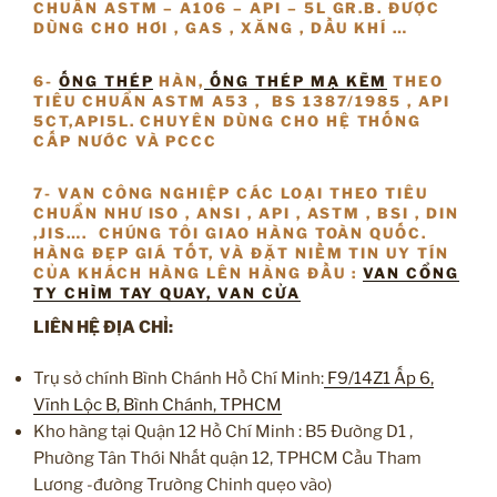
CHUẨN ASTM – A106 – API – 5L GR.B. ĐƯỢC
DÙNG CHO HƠI , GAS , XĂNG , DẦU KHÍ …
6-
ỐNG THÉP
HÀN,
ỐNG THÉP MẠ KẼM
THEO
TIÊU CHUẨN ASTM A53 , BS 1387/1985 , API
5CT,API5L. CHUYÊN DÙNG CHO HỆ THỐNG
CẤP NƯỚC VÀ PCCC
7- VAN CÔNG NGHIỆP CÁC LOẠI THEO TIÊU
CHUẨN NHƯ ISO , ANSI , API , ASTM , BSI , DIN
,JIS…. CHÚNG TÔI GIAO HÀNG TOÀN QUỐC.
HÀNG ĐẸP GIÁ TỐT, VÀ ĐẶT NIỀM TIN UY TÍN
CỦA KHÁCH HÀNG LÊN HÀNG ĐẦU :
VAN CỔNG
TY CHÌM TAY QUAY, VAN CỬA
LIÊN HỆ ĐỊA CHỈ:
Trụ sở chính Bình Chánh Hồ Chí Minh:
F9/14Z1 Ấp 6,
Vĩnh Lộc B, Bình Chánh, TPHCM
Kho hàng tại Quận 12 Hồ Chí Minh : B5 Đường D1 ,
Phường Tân Thới Nhất quận 12, TPHCM Cầu Tham
Lương -đường Trường Chinh quẹo vào)