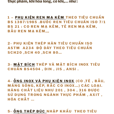
thực phẩm, khí hóa lỏng, cơ khí,… như :
1 –
PHỤ KIỆN REN MẠ KẼM
THEO TIÊU CHUẨN
BS 1387/1985 .BƯỚC REN TIÊU CHUẨN ISO 7/1
BS 21 : CO REN MẠ KẼM, TÊ REN MẠ KẼM,
BẦU REN MẠ KẼM,,,
2- PHỤ KIỆN THÉP HÀN TIÊU CHUẨN ISO
ASTM A234 ĐỘ DÀY THEO TIÊU CHUẨN
SCH20 ,SCH 40 ,SCH 80…
3-
MẶT BÍCH
THÉP VÀ MẶT BÍCH INOX TIÊU
CHUẨN BS4504 , DIN , JIS , ANSI .
4-
ỐNG INOX VÀ PHỤ KIỆN INOX
(CO ,TÊ , BẦU,
MĂNG SÔNG, KÉP, RẮC CO INOX…) CÁC LOẠI.
HÀNG CHẤT LIỆU NHƯ 201 , 304 , 316 ĐƯỢC
SỬ DỤNG TRONG NGÀNH THỰC PHẨM , AXIT ,
HÓA CHẤT …
5-
ỐNG THÉP ĐÚC
NHẬP KHẨU THEO TIÊU