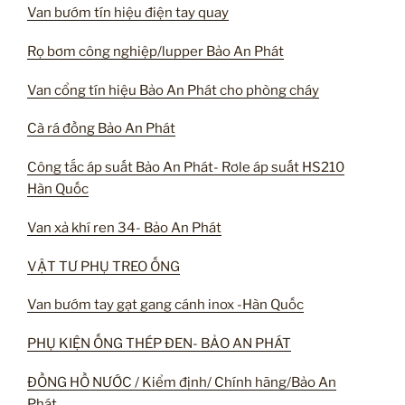
Van bướm tín hiệu điện tay quay
Rọ bơm công nghiệp/lupper Bảo An Phát
Van cổng tín hiệu Bảo An Phát cho phòng cháy
Cà rá đồng Bảo An Phát
Công tắc áp suất Bảo An Phát- Rơle áp suất HS210
Hàn Quốc
Van xả khí ren 34- Bảo An Phát
VẬT TƯ PHỤ TREO ỐNG
Van bướm tay gạt gang cánh inox -Hàn Quốc
PHỤ KIỆN ỐNG THÉP ĐEN- BẢO AN PHÁT
ĐỒNG HỒ NƯỚC / Kiểm định/ Chính hãng/Bảo An
Phát