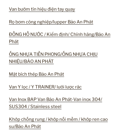
Van bướm tín hiệu điện tay quay
Rọ bơm công nghiệp/lupper Bảo An Phát
ĐỒNG HỒ NƯỚC / Kiểm định/ Chính hãng/Bảo An
Phát
ỐNG NHỰA TIỀN PHONG/ỐNG NHỰA CHỊU
NHIỆU/BẢO AN PHÁT
Mặt bích thép Bảo An Phát
Van Y lọc / Y TRAINER/ lưới lược rác
Van Inox BAP Van Bảo An Phát-Van inox 304/
SUS304 / Stainless steel
Khớp chống rung / khớp nối mềm / khớp ren cao
su/Bảo An Phát