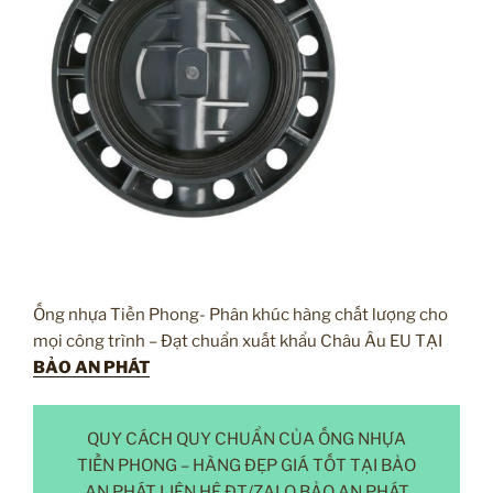
Ống nhựa Tiền Phong- Phân khúc hàng chất lượng cho
mọi công trình – Đạt chuẩn xuất khẩu Châu Âu EU TẠI
BẢO AN PHÁT
QUY CÁCH QUY CHUẨN CỦA ỐNG NHỰA
TIỀN PHONG – HÀNG ĐẸP GIÁ TỐT TẠI BẢO
AN PHÁT LIÊN HỆ ĐT/ZALO BẢO AN PHÁT