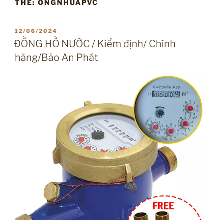
THẺ:
ONGNHUAPVC
ĐĂNG
12/06/2024
TRONG
ĐỒNG HỒ NƯỚC / Kiểm định/ Chính
hãng/Bảo An Phát