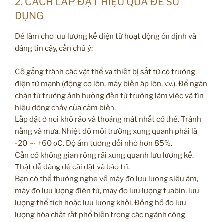
2. CÁCH LẮP ĐẶT HIỆU QUẢ ĐỂ SỬ
DỤNG
Để làm cho lưu lượng kế điện từ hoạt động ổn định và
đáng tin cậy, cần chú ý:
Cố gắng tránh các vật thể và thiết bị sắt từ có trường
điện từ mạnh (động cơ lớn, máy biến áp lớn, v.v.). Để ngăn
chặn từ trường ảnh hưởng đến từ trường làm việc và tín
hiệu dòng chảy của cảm biến.
Lắp đặt ở nơi khô ráo và thoáng mát nhất có thể. Tránh
nắng và mưa. Nhiệt độ môi trường xung quanh phải là
-20 ～ +60 oC. Độ ẩm tương đối nhỏ hơn 85%.
Cần có không gian rộng rãi xung quanh lưu lượng kế.
Thật dễ dàng để cài đặt và bảo trì.
Bạn có thể thường nghe về máy đo lưu lượng siêu âm,
máy đo lưu lượng điện từ, máy đo lưu lượng tuabin, lưu
lượng thể tích hoặc lưu lượng khối. Đồng hồ đo lưu
lượng hóa chất rất phổ biến trong các ngành công