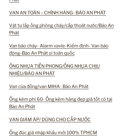
VAN AN TOÀN – CHÍNH HÃNG- BẢO AN PHÁT
Vật tư lắp ống phòng cháy/cấp thoát nước/Bảo An
Phát
Van báo cháy- Alarm vavle-Kiểm định- Van báo
động-Bảo An Phát sỉ toàn quốc
ỐNG NHỰA TIỀN PHONG/ỐNG NHỰA CHỊU
NHIỆU/BẢO AN PHÁT
Van cửa đồng/van MIHA- Bảo An Phát
Ống kẽm phi 60- Ống kẽm hàng đẹp giá tốt có tại
Bảo An Phát
VAN GIẢM ÁP/ DÙNG CHO CẤP NƯỚC
Ống đúc giá nhập khẩu mới 100% TPHCM