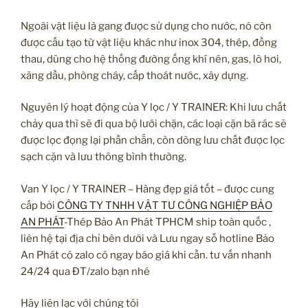
Ngoài vật liệu là gang được sử dụng cho nước, nó còn
được cấu tạo từ vật liệu khác như inox 304, thép, đồng
thau, dùng cho hệ thống đường ống khí nén, gas, lò hơi,
xăng dầu, phòng cháy, cấp thoát nước, xây dựng.
Nguyên lý hoạt động của Y lọc / Y TRAINER: Khi lưu chất
chảy qua thì sẽ đi qua bộ lưới chặn, các loại cặn bã rác sẽ
được lọc đọng lại phần chắn, còn dòng lưu chất được lọc
sạch cặn và lưu thông bình thường.
Van Y lọc / Y TRAINER – Hàng đẹp giá tốt – được cung
cấp bởi
CÔNG TY TNHH VẬT TƯ CÔNG NGHIỆP BẢO
AN PHÁT
-Thép Bảo An Phát TPHCM ship toàn quốc ,
liên hệ tại địa chỉ bên dưới và Lưu ngay số hotline Bảo
An Phát có zalo có ngay báo giá khi cần. tư vấn nhanh
24/24 qua ĐT/zalo bạn nhé
Hãy liên lạc với chúng tôi