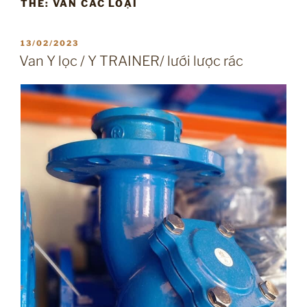
THẺ:
VAN CÁC LOẠI
ĐĂNG
13/02/2023
TRONG
Van Y lọc / Y TRAINER/ lưới lược rác