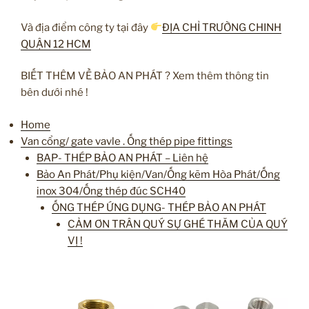
Và địa điểm công ty tại đây
ĐỊA CHỈ TRƯỜNG CHINH
QUẬN 12 HCM
BIẾT THÊM VỀ BẢO AN PHÁT ? Xem thêm thông tin
bên dưới nhé !
Home
Van cổng/ gate vavle . Ống thép pipe fittings
BAP- THÉP BẢO AN PHÁT – Liên hệ
Bảo An Phát/Phụ kiện/Van/Ống kẽm Hòa Phát/Ống
inox 304/Ống thép đúc SCH40
ỐNG THÉP ỨNG DỤNG- THÉP BẢO AN PHÁT
CẢM ƠN TRÂN QUÝ SỰ GHÉ THĂM CỦA QUÝ
VỊ !