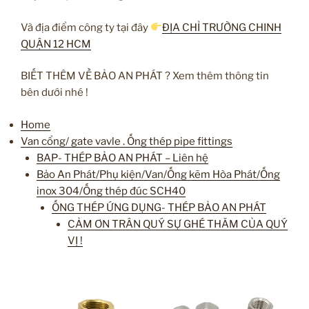
Và địa điểm công ty tại đây
ĐỊA CHỈ TRƯỜNG CHINH
QUẬN 12 HCM
BIẾT THÊM VỀ BẢO AN PHÁT ? Xem thêm thông tin
bên dưới nhé !
Home
Van cổng/ gate vavle . Ống thép pipe fittings
BAP- THÉP BẢO AN PHÁT – Liên hệ
Bảo An Phát/Phụ kiện/Van/Ống kẽm Hòa Phát/Ống
inox 304/Ống thép đúc SCH40
ỐNG THÉP ỨNG DỤNG- THÉP BẢO AN PHÁT
CẢM ƠN TRÂN QUÝ SỰ GHÉ THĂM CỦA QUÝ
VỊ !