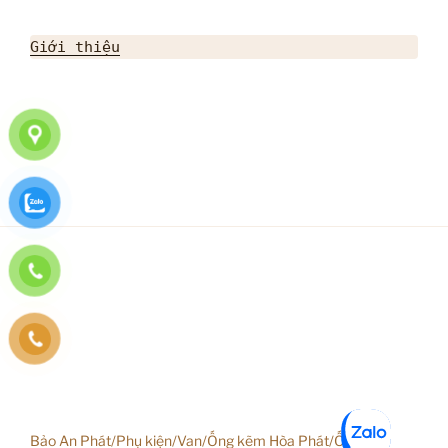
Giới thiệu
Bảo An Phát/Phụ kiện/Van/Ống kẽm Hòa Phát/Ống inox