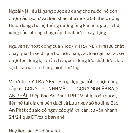
Ngoài vật liệu là gang được sử dụng cho nước, nó còn
được cấu tạo từ vật liệu khác như inox 304, thép, đồng
thau, dùng cho hệ thống đường ống khí nén, gas, lò hơi,
xăng dầu, phòng cháy, cấp thoát nước, xây dựng.
Nguyên lý hoạt động của Y lọc / Y TRAINER: Khi lưu chất
chảy qua thì sẽ đi qua bộ lưới chặn, các loại cặn bã rác sẽ
được lọc đọng lại phần chắn, còn dòng lưu chất được lọc
sạch cặn và lưu thông bình thường.
Van Y lọc / Y TRAINER – Hàng đẹp giá tốt – được cung
cấp bởi
CÔNG TY TNHH VẬT TƯ CÔNG NGHIỆP BẢO
AN PHÁT
-Thép Bảo An Phát TPHCM ship toàn quốc ,
liên hệ tại địa chỉ bên dưới và Lưu ngay số hotline Bảo
An Phát có zalo có ngay báo giá khi cần. tư vấn nhanh
24/24 qua ĐT/zalo bạn nhé
Hãy liên lạc với chúng tôi