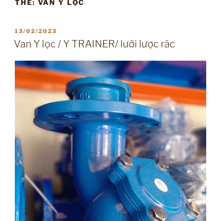
THẺ:
VAN Y LỌC
ĐĂNG
13/02/2023
TRONG
Van Y lọc / Y TRAINER/ lưới lược rác