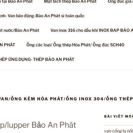
ỉ tại Bảo An Phát
Mặt bích thép Bảo An Phát
Ống đúc giá
nh- Van báo động-Bảo An Phát sỉ toàn quốc
át nước/Bảo An Phát
Van inox 316 cho dầu khí INOX BAP BẢO 
AN PHÁT
Ống các loại/ Ống thép Hòa Phát/ Ống đúc SCH40
HÉP ỨNG DỤNG- THÉP BẢO AN PHÁT
VAN/ỐNG KẼM HÒA PHÁT/ỐNG INOX 304/ỐNG THÉ
BÀI VIẾT MỚ
p/lupper Bảo An Phát
van cổng ty nổ