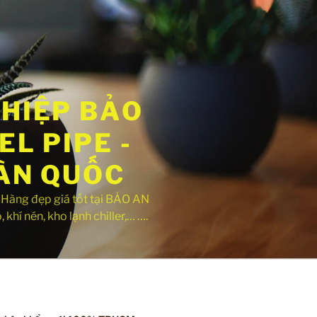
GHIỆP BẢO
L PIPE -
OÀN QUỐC
ng đẹp giá tốt tại BẢO AN
khí nén, kho lạnh chiller,… ….