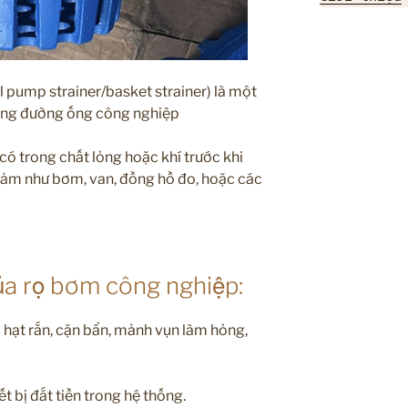
 pump strainer/basket strainer) là một
hống đường ống công nghiệp
 có trong chất lỏng hoặc khí trước khi
 cảm như bơm, van, đồng hồ đo, hoặc các
ủa rọ bơm công nghiệp:
c hạt rắn, cặn bẩn, mảnh vụn làm hỏng,
t bị đắt tiền trong hệ thống.