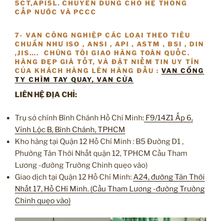
5CT,API5L. CHUYÊN DÙNG CHO HỆ THỐNG
CẤP NƯỚC VÀ PCCC
7- VAN CÔNG NGHIỆP CÁC LOẠI THEO TIÊU
CHUẨN NHƯ ISO , ANSI , API , ASTM , BSI , DIN
,JIS…. CHÚNG TÔI GIAO HÀNG TOÀN QUỐC.
HÀNG ĐẸP GIÁ TỐT, VÀ ĐẶT NIỀM TIN UY TÍN
CỦA KHÁCH HÀNG LÊN HÀNG ĐẦU :
VAN CỔNG
TY CHÌM TAY QUAY, VAN CỬA
LIÊN HỆ ĐỊA CHỈ:
Trụ sở chính Bình Chánh Hồ Chí Minh:
F9/14Z1 Ấp 6,
Vĩnh Lộc B, Bình Chánh, TPHCM
Kho hàng tại Quận 12 Hồ Chí Minh : B5 Đường D1 ,
Phường Tân Thới Nhất quận 12, TPHCM Cầu Tham
Lương -đường Trường Chinh quẹo vào)
Giao dịch tại Quận 12 Hồ Chí Minh:
A24, đường Tân Thới
Nhất 17, Hồ CHí Minh. (Cầu Tham Lương -đường Trường
Chinh quẹo vào)