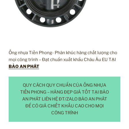
Ống nhựa Tiền Phong- Phân khúc hàng chất lượng cho
mọi công trình – Đạt chuẩn xuất khẩu Châu Âu EU TẠI
BẢO AN PHÁT
QUY CÁCH QUY CHUẨN CỦA ỐNG NHỰA
TIỀN PHONG – HÀNG ĐẸP GIÁ TỐT TẠI BẢO
AN PHÁT LIÊN HỆ ĐT/ZALO BẢO AN PHÁT
ĐỂ CÓ GIÁ CHIẾT KHẤU CAO CHO MỌI
CÔNG TRÌNH