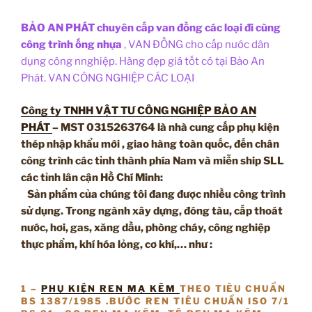
BẢO AN PHÁT chuyên cấp van đồng các loại đi cùng
công trình ống nhựa
, VAN ĐỒNG cho cấp nước dân
dụng công nnghiệp. Hàng đẹp giá tốt có tại Bảo An
Phát. VAN CÔNG NGHIỆP CÁC LOẠI
Công ty TNHH VẬT TƯ CÔNG NGHIỆP BẢO AN
PHÁT
– MST 0315263764 là nhà cung cấp phụ kiện
thép nhập khẩu mới , giao hàng toàn quốc, đến chân
công trình các tỉnh thành phía Nam và miễn ship SLL
các tỉnh lân cận Hồ Chí Minh:
Sản phẩm của chúng tôi đang được nhiều công trình
sử dụng. Trong ngành xây dựng, đóng tàu, cấp thoát
nước, hơi, gas, xăng dầu, phòng cháy, công nghiệp
thực phẩm, khí hóa lỏng, cơ khí,… như :
1 –
PHỤ KIỆN REN MẠ KẼM
THEO TIÊU CHUẨN
BS 1387/1985 .BƯỚC REN TIÊU CHUẨN ISO 7/1