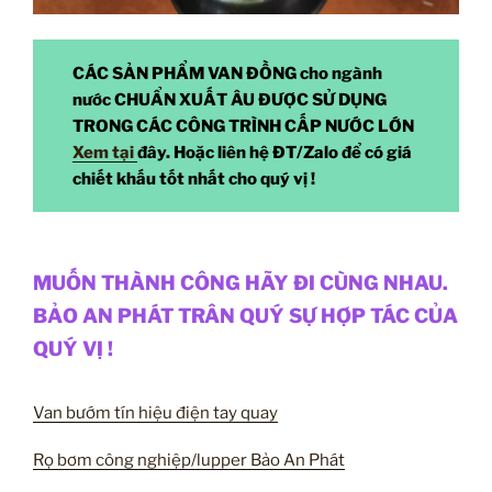
CÁC SẢN PHẨM VAN ĐỒNG cho ngành
nước CHUẨN XUẤT ÂU ĐƯỢC SỬ DỤNG
TRONG CÁC CÔNG TRÌNH CẤP NƯỚC LỚN
Xem tại
đây. Hoặc liên hệ ĐT/Zalo để có giá
chiết khấu tốt nhất cho quý vị !
MUỐN THÀNH CÔNG HÃY ĐI CÙNG NHAU.
BẢO AN PHÁT TRÂN QUÝ SỰ HỢP TÁC CỦA
QUÝ VỊ !
Van bướm tín hiệu điện tay quay
Rọ bơm công nghiệp/lupper Bảo An Phát