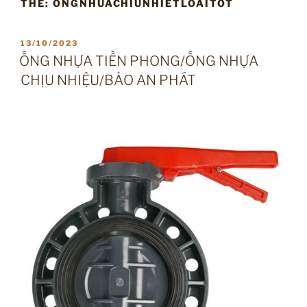
THẺ:
ONGNHUACHIUNHIETLOAITOT
ĐĂNG
13/10/2023
TRONG
ỐNG NHỰA TIỀN PHONG/ỐNG NHỰA
CHỊU NHIỆU/BẢO AN PHÁT