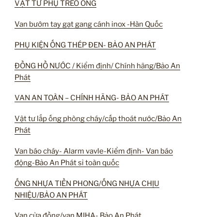
VẬT TƯ PHỤ TREO ỐNG
Van bướm tay gạt gang cánh inox -Hàn Quốc
PHỤ KIỆN ỐNG THÉP ĐEN- BẢO AN PHÁT
ĐỒNG HỒ NƯỚC / Kiểm định/ Chính hãng/Bảo An
Phát
VAN AN TOÀN – CHÍNH HÃNG- BẢO AN PHÁT
Vật tư lắp ống phòng cháy/cấp thoát nước/Bảo An
Phát
Van báo cháy- Alarm vavle-Kiểm định- Van báo
động-Bảo An Phát sỉ toàn quốc
ỐNG NHỰA TIỀN PHONG/ỐNG NHỰA CHỊU
NHIỆU/BẢO AN PHÁT
Van cửa đồng/van MIHA- Bảo An Phát