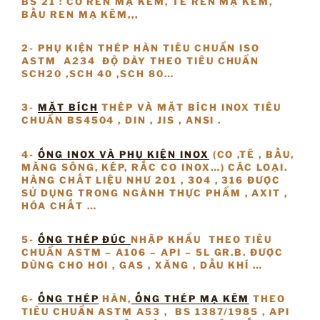
BS 21 : CO REN MẠ KẼM, TÊ REN MẠ KẼM,
BẦU REN MẠ KẼM,,,
2- PHỤ KIỆN THÉP HÀN TIÊU CHUẨN ISO
ASTM A234 ĐỘ DÀY THEO TIÊU CHUẨN
SCH20 ,SCH 40 ,SCH 80…
3-
MẶT BÍCH
THÉP VÀ MẶT BÍCH INOX TIÊU
CHUẨN BS4504 , DIN , JIS , ANSI .
4-
ỐNG INOX VÀ PHỤ KIỆN INOX
(CO ,TÊ , BẦU,
MĂNG SÔNG, KÉP, RẮC CO INOX…) CÁC LOẠI.
HÀNG CHẤT LIỆU NHƯ 201 , 304 , 316 ĐƯỢC
SỬ DỤNG TRONG NGÀNH THỰC PHẨM , AXIT ,
HÓA CHẤT …
5-
ỐNG THÉP ĐÚC
NHẬP KHẨU THEO TIÊU
CHUẨN ASTM – A106 – API – 5L GR.B. ĐƯỢC
DÙNG CHO HƠI , GAS , XĂNG , DẦU KHÍ …
6-
ỐNG THÉP
HÀN,
ỐNG THÉP MẠ KẼM
THEO
TIÊU CHUẨN ASTM A53 , BS 1387/1985 , API